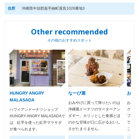
住所
沖縄県中頭郡嘉手納町屋良1026番地3
Other recommended
その他のおすすめスポット
HUNGRY ANGRY
なーび屋
おみ
MALASADA
おみやげに買って帰りたいのは
おみや
沖縄風ドーナツのサーターアン
グッズ
ハワイアンドーナツショップ
ダギー。カリッとした食感とほ
プなど
HUNGRY ANGRY MALASADAで
のかな甘味が口に広がるおいし
ている
は、紅芋を使った紅芋マラサダ
さがたまりません。
ことが
が食べられます。