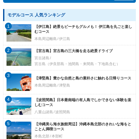
モデルコース 人気ランキング
1
【伊江島】絶景もビーチもグルメも！ 伊江島を丸ごと楽し
むコース
本島周辺離島
伊江島
2
【宮古島】宮古島の三大橋を走る絶景ドライブ
宮古諸島
宮古島（伊良部島・池間島・来間島・下地島含む）
3
【津堅島】豊かな自然と島の素朴さに触れる日帰りコース
本島周辺離島
津堅島
4
【波照間島】日本最南端の有人島でしかできない体験を楽
しむコース
八重山諸島
波照間島
5
【沖縄美ら海水族館周辺】沖縄本島北部のきれいな海をと
ことん満喫コース
本島北部
本部町