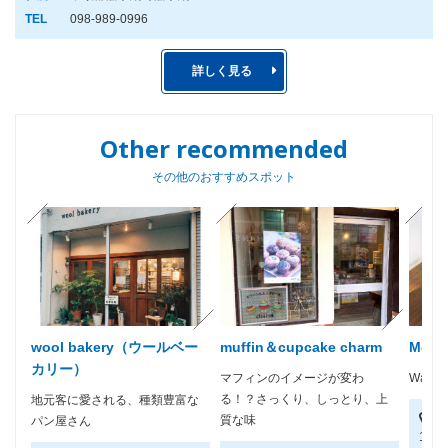
TEL
098-989-0996
詳しく見る
Other recommended
その他のおすすめスポット
wool bakery（ウールベー
muffin＆cupcake charm
Morn
カリー）
マフィンのイメージが変わ
Wake u
る！？さっくり、しっとり、上
地元客に愛される、種類豊富な
中
質な味
パン屋さん
12-1