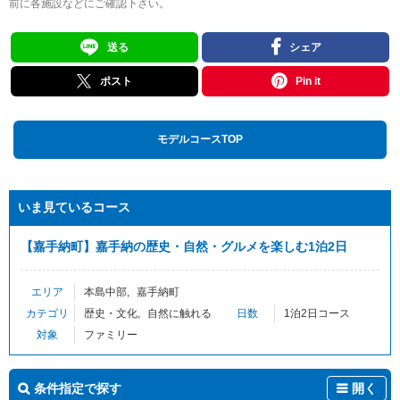
前に各施設などにご確認下さい。
送る
シェア
ポスト
Pin it
モデルコースTOP
いま見ているコース
【嘉手納町】嘉手納の歴史・自然・グルメを楽しむ1泊2日
エリア
本島中部
嘉手納町
カテゴリ
歴史・文化
自然に触れる
日数
1泊2日コース
対象
ファミリー
条件指定で探す
開く