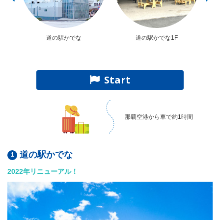
道の駅かでな
道の駅かでな1F
Lu
Start
那覇空港から車で約1時間
道の駅かでな
2022年リニューアル！