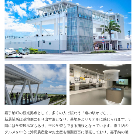
嘉手納町の観光拠点として、多くの人で賑わう「道の駅かでな」。
新展望所は基地側にせり出す形となり、基地をよりリアルに感じられます。3
階には学習展示室もあり、平和学習もできる施設となっています。嘉手納の
グルメを中心に沖縄農産物やお土産も種類豊富に販売しており、嘉手納の魅