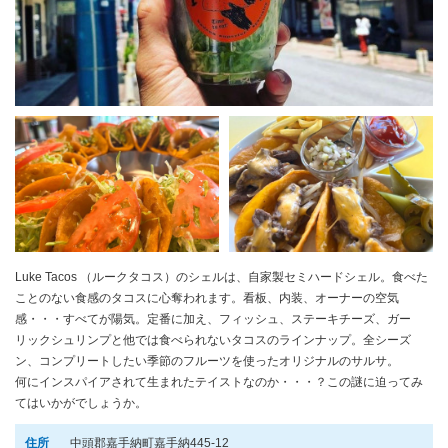
Luke Tacos （ルークタコス）のシェルは、自家製セミハードシェル。食べた
ことのない食感のタコスに心奪われます。看板、内装、オーナーの空気
感・・・すべてが陽気。定番に加え、フィッシュ、ステーキチーズ、ガー
リックシュリンプと他では食べられないタコスのラインナップ。全シーズ
ン、コンプリートしたい季節のフルーツを使ったオリジナルのサルサ。
何にインスパイアされて生まれたテイストなのか・・・？この謎に迫ってみ
てはいかがでしょうか。
住所
中頭郡嘉手納町嘉手納445-12