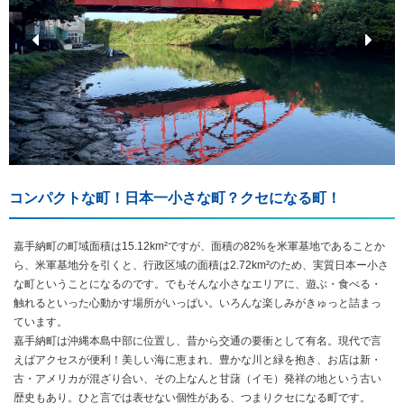
コンパクトな町！日本一小さな町？クセになる町！
嘉手納町の町域面積は15.12km²ですが、面積の82%を米軍基地であることか
ら、米軍基地分を引くと、行政区域の面積は2.72km²のため、実質日本ー小さ
な町ということになるのです。でもそんな小さなエリアに、遊ぶ・食べる・
触れるといった心動かす場所がいっぱい。いろんな楽しみがきゅっと詰まっ
ています。
嘉手納町は沖縄本島中部に位置し、昔から交通の要衝として有名。現代で言
えばアクセスが便利！美しい海に恵まれ、豊かな川と緑を抱き、お店は新・
古・アメリカが混ざり合い、その上なんと甘藷（イモ）発祥の地という古い
歴史もあり。ひと言では表せない個性がある、つまりクセになる町です。