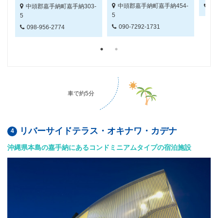
中頭郡嘉手納町嘉手納454-
中頭郡嘉手納町嘉手納303-
09
5
5
090-7292-1731
098-956-2774
車で約5分
リバーサイドテラス・オキナワ・カデナ
沖縄県本島の嘉手納にあるコンドミニアムタイプの宿泊施設