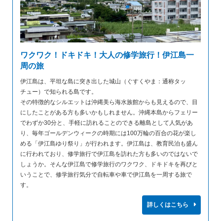
ワクワク！ドキドキ！大人の修学旅行！伊江島一
周の旅
伊江島は、平坦な島に突き出した城山（ぐすくやま：通称タッ
チュー）で知られる島です。
その特徴的なシルエットは沖縄美ら海水族館からも見えるので、目
にしたことがある方も多いかもしれません。沖縄本島からフェリー
でわずか30分と、手軽に訪れることのできる離島として人気があ
り、毎年ゴールデンウィークの時期には100万輪の百合の花が楽し
める「伊江島ゆり祭り」が行われます。伊江島は、教育民泊も盛ん
に行われており、修学旅行で伊江島を訪れた方も多いのではないで
しょうか。そんな伊江島で修学旅行のワクワク、ドキドキを再びと
いうことで、修学旅行気分で自転車や車で伊江島を一周する旅で
す。
詳しくはこちら