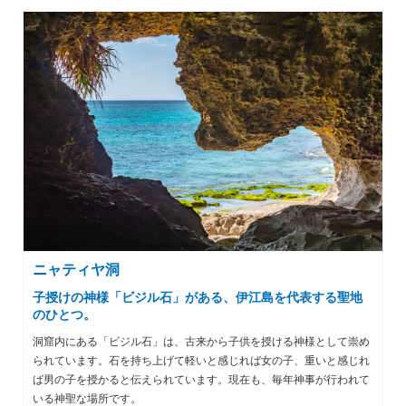
ニャティヤ洞
子授けの神様「ビジル石」がある、伊江島を代表する聖地
のひとつ。
洞窟内にある「ビジル石」は、古来から子供を授ける神様として崇め
られています。石を持ち上げて軽いと感じれば女の子、重いと感じれ
ば男の子を授かると伝えられています。現在も、毎年神事が行われて
いる神聖な場所です。