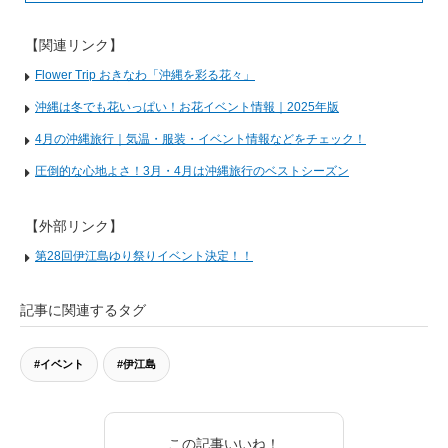
【関連リンク】
Flower Trip おきなわ「沖縄を彩る花々」
沖縄は冬でも花いっぱい！お花イベント情報｜2025年版
4月の沖縄旅行｜気温・服装・イベント情報などをチェック！
圧倒的な心地よさ！3月・4月は沖縄旅行のベストシーズン
【外部リンク】
第28回伊江島ゆり祭りイベント決定！！
記事に関連するタグ
#イベント
#伊江島
この記事いいね！