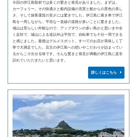
今回の伊江島取材では多くの驚きと発見がありました。まずは、
カーフェリー。その快適さと船内設備の充実と船からの景色の美し
さ、そして旅客運賃の安さには驚きでした。伊江島に着き車で伊江
島を一周しながら、平坦な一直線の道路が多いことに驚きました。
城山は荒らしい外観なので、アップダウンの多い島かと思いきや全
く反対で、城山に上る道以外は平坦で、自転車でも十分一周できる
と感じました。最後はグルメスポット。すべてのお店が美味しく丁
寧で大満足でした。店主の伊江島への想いやこだわりが詰まってい
るからこそ出せる味です。そんな驚きと発見が満載の伊江島に是非
訪れていただきたいと思います。
詳しくはこちら