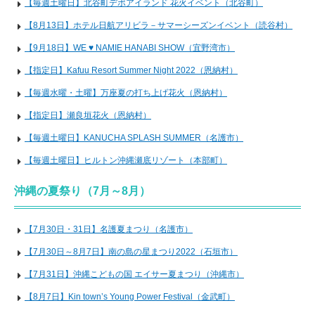
【毎週土曜日】北谷町デポアイランド 花火イベント（北谷町）
【8月13日】ホテル日航アリビラ－サマーシーズンイベント（読谷村）
【9月18日】WE ♥ NAMIE HANABI SHOW（宜野湾市）
【指定日】Kafuu Resort Summer Night 2022（恩納村）
【毎週水曜・土曜】万座夏の打ち上げ花火（恩納村）
【指定日】瀬良垣花火（恩納村）
【毎週土曜日】KANUCHA SPLASH SUMMER（名護市）
【毎週土曜日】ヒルトン沖縄瀬底リゾート（本部町）
沖縄の夏祭り（7月～8月）
【7月30日・31日】名護夏まつり（名護市）
【7月30日～8月7日】南の島の星まつり2022（石垣市）
【7月31日】沖縄こどもの国 エイサー夏まつり（沖縄市）
【8月7日】Kin town’s Young Power Festival（金武町）