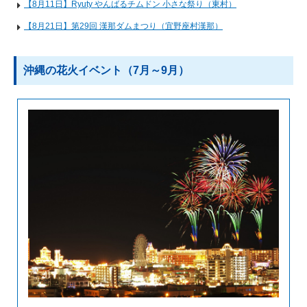
【8月11日】Ryuty やんばるチムドン 小さな祭り（東村）
【8月21日】第29回 漢那ダムまつり（宜野座村漢那）
沖縄の花火イベント（7月～9月）