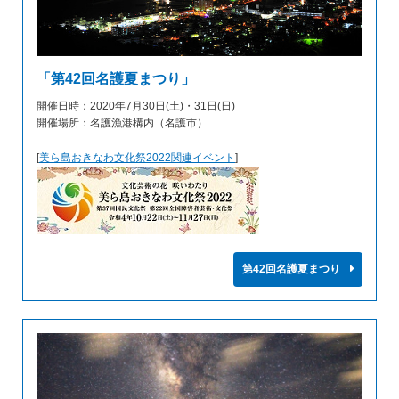
「第42回名護夏まつり」
開催日時：2020年7月30日(土)・31日(日)
開催場所：名護漁港構内（名護市）
[
美ら島おきなわ文化祭2022関連イベント
]
第42回名護夏まつり