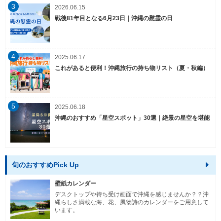
3
2026.06.15
戦後81年目となる6月23日｜沖縄の慰霊の日
4
2025.06.17
これがあると便利！沖縄旅行の持ち物リスト（夏・秋編）
5
2025.06.18
沖縄のおすすめ「星空スポット」30選｜絶景の星空を堪能
旬のおすすめPick Up
壁紙カレンダー
デスクトップや待ち受け画面で沖縄を感じませんか？？沖
縄らしさ満載な海、花、風物詩のカレンダーをご用意して
います。