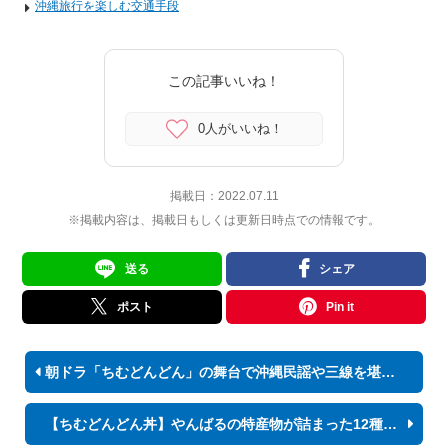
沖縄旅⾏を楽しむ交通⼿段
この記事いいね！
0人がいいね！
掲載日：
2022.07.11
※掲載内容は、掲載日もしくは更新日時点での情報です。
送る
シェア
ポスト
Pin it
朝ドラ「ちむどんどん」の舞台で沖縄民謡や三線を堪能したい！
【ちむどんどん丼】やんばるの特産物が詰まった12種類の丼が登場！