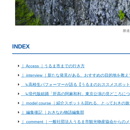
勝連
INDEX
｜ Access ｜うるま市までの行き方
｜ interview ｜新たな発見がある、おすすめの目的地を教
↳高校生パフォーマーが語る【うるまのおススメスポット
↳現代版組踊「肝高の阿麻和利」東京公演の見どころにつ
｜ model course ｜紹介スポットも回れる、とっておきの
｜ 編集後記 ｜おきなわ物語編集部
｜ comment ｜一般社団法人うるま市観光物産協会からの