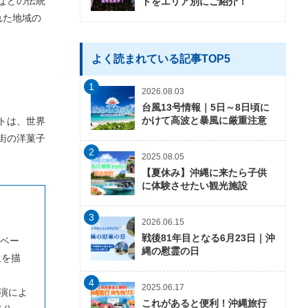
などの伝統
トをエリア別にご紹介！
れた地域の
よく読まれている記事TOP5
1
2026.08.03
台風13号情報｜5日～8日頃に
かけて高波と暴風に厳重注意
トは、世界
街の洋菓子
2
2025.08.05
【夏休み】沖縄に来たら子供
に体験させたい観光施設
3
2026.06.15
戦後81年目となる6月23日｜沖
ベー
縄の慰霊の日
生を描
4
2025.06.17
公演によ
これがあると便利！沖縄旅行