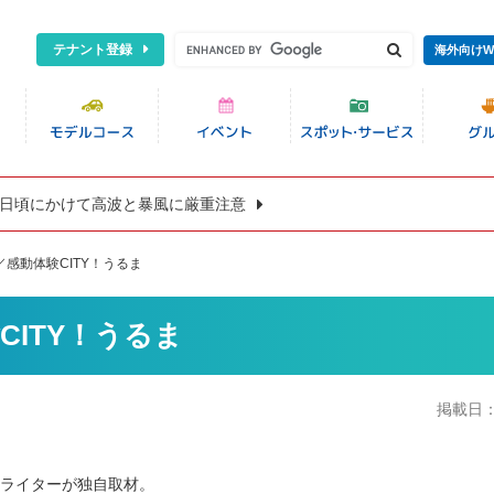
テナント登録
海外向けW
8日頃にかけて高波と暴風に厳重注意
／感動体験CITY！うるま
CITY！うるま
掲載日
地ライターが独自取材。