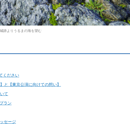
城跡よりうるまの海を望む
えてください
】と【東京公演に向けての想い】
いて
旅プラン
メッセージ