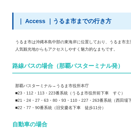
｜ Access ｜うるま市までの行き方
うるま市は沖縄本島中部の東海岸に位置しており、うるま市主要
人気観光地からもアクセスしやすく魅力的なまちです。
路線バスの場合（那覇バスターミナル発）
那覇バスターミナル→うるま市役所本庁
■23・112・113・223番系統（うるま市役所前下車 すぐ）
■21・24・27・63・80・93・110・227・263番系統（西田
■22・77・90番系統（旧安慶名下車 徒歩11分）
自動車の場合