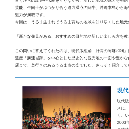
古くからの歴史や伝統を守りながら、新しい地域の魅力を発信
芸能、牛同士がぶつかり合う迫力満点の闘牛、沖縄本島から海
魅力が満載です。
今回は、うるま生まれでうるま育ちの地域を知り尽くした地元
「新たな発見がある、おすすめの目的地や新しい楽しみ方を教
この問いに答えてくれたのは、現代版組踊「肝高の阿麻和利」
遺産「勝連城跡」を中心とした歴史的な観光地の一面や豊かな
店まで、奥行きのあるうるま市の姿でした。さっそく紹介して
現代
現代版
スに、
く、い
200