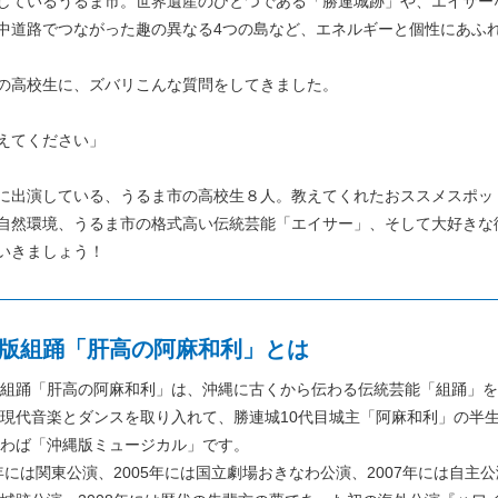
しているうるま市。世界遺産のひとつである「勝連城跡」や、エイサー
中道路でつながった趣の異なる4つの島など、エネルギーと個性にあふ
の高校生に、ズバリこんな質問をしてきました。
えてください」
に出演している、うるま市の高校生８人。教えてくれたおススメスポッ
自然環境、うるま市の格式高い伝統芸能「エイサー」、そして大好きな
いきましょう！
版組踊「肝高の阿麻和利」とは
組踊「肝高の阿麻和利」は、沖縄に古くから伝わる伝統芸能「組踊」を
現代音楽とダンスを取り入れて、勝連城10代目城主「阿麻和利」の半
わば「沖縄版ミュージカル」です。
3年には関東公演、2005年には国立劇場おきなわ公演、2007年には自主