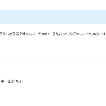
部へは那覇空港から車で約90分、恩納村や北谷町から車で約30分で
場下車 徒歩10分）