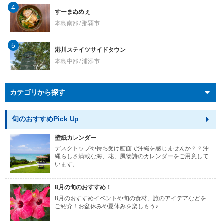
4
すーまぬめぇ
本島南部
那覇市
5
港川ステイツサイドタウン
本島中部
浦添市
カテゴリから探す
旬のおすすめPick Up
壁紙カレンダー
デスクトップや待ち受け画面で沖縄を感じませんか？？沖
縄らしさ満載な海、花、風物詩のカレンダーをご用意して
います。
8月の旬のおすすめ！
8月のおすすめイベントや旬の食材、旅のアイデアなどを
ご紹介！お盆休みや夏休みを楽しもう♪