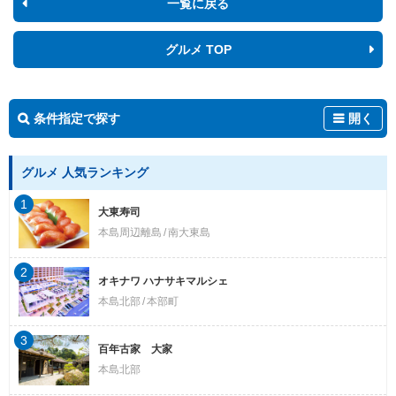
一覧に戻る
グルメ TOP
条件指定で探す
開く
グルメ 人気ランキング
1
大東寿司
本島周辺離島
南大東島
2
オキナワ ハナサキマルシェ
本島北部
本部町
3
百年古家 大家
本島北部