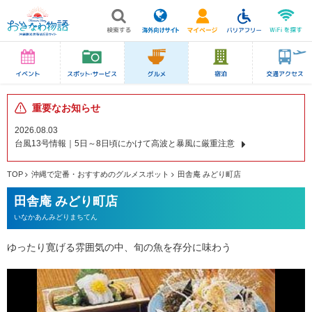
重要なお知らせ
2026.08.03
台風13号情報｜5日～8日頃にかけて高波と暴風に厳重注意
TOP
沖縄で定番・おすすめのグルメスポット
田舎庵 みどり町店
田舎庵 みどり町店
いなかあんみどりまちてん
ゆったり寛げる雰囲気の中、旬の魚を存分に味わう