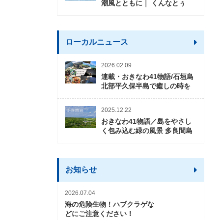
潮風とともに｜ くんなとぅ
ローカルニュース
2026.02.09
連載・おきなわ41物語/石垣島
北部平久保半島で癒しの時を
2025.12.22
おきなわ41物語／島をやさし
く包み込む緑の風景 多良間島
お知らせ
2026.07.04
海の危険生物！ハブクラゲな
どにご注意ください！