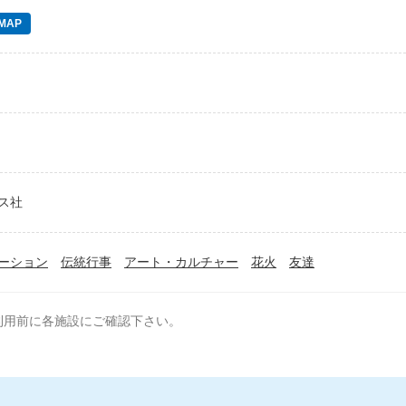
MAP
ス社
ーション
伝統行事
アート・カルチャー
花火
友達
利用前に各施設にご確認下さい。