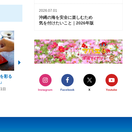
2026.07.01
沖縄の海を安全に楽しむため
気を付けたいこと｜2026年版
を彩る
2026年度 かりゆしビーチ営業
【期間限定】オーシャン
」
期間および営業時間のお知らせ
開催について
31日
2026年3月5日〜2026年10月31日
2026年3月20日〜2026年11
Instagram
Facebook
X
Youtube