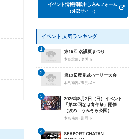
イベント情報掲載申し込みフォーム
（外部サイト）
イベント 人気ランキング
1
第45回 名護夏まつり
本島北部
名護市
2
第19回豊見城ハーリー大会
本島南部
豊見城市
3
2026年8月2日（日）イベント
「第30回なは青年祭」開催
（波の上うみそら公園）
本島南部
那覇市
4
SEAPORT CHATAN