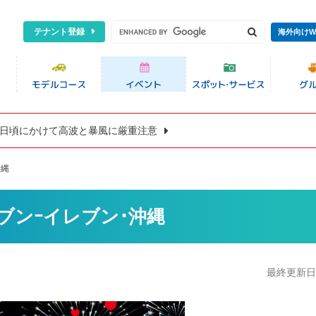
テナント登録
海外向けW
8日頃にかけて高波と暴風に厳重注意
沖縄
 セブンｰイレブン･沖縄
最終更新日:2