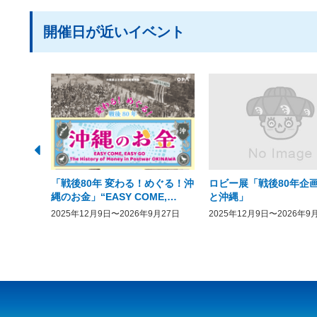
開催日が近いイベント
「戦後80年 変わる！めぐる！沖
ロビー展「戦後80年企画
縄のお金」“EASY COME,
と沖縄」
EASY GO － The History of
2025年12月9日〜2026年9月27日
2025年12月9日〜2026年9
Money in Postwar OKINAWA”