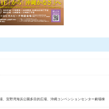
場、宜野湾海浜公園多目的広場、沖縄コンベンションセンター劇場棟