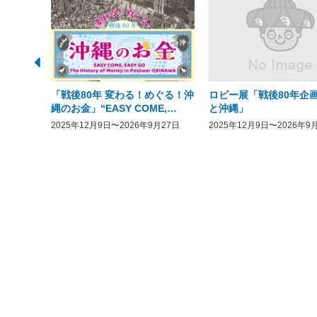
「戦後80年 変わる！めぐる！沖
ロビー展「戦後80年企画
縄のお金」“EASY COME,
と沖縄」
EASY GO － The History of
2025年12月9日〜2026年9月27日
2025年12月9日〜2026年9
Money in Postwar OKINAWA”