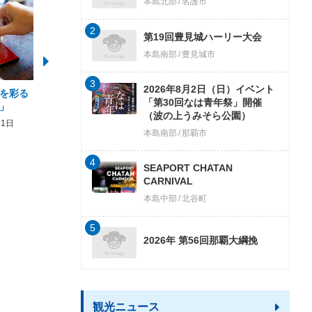
本島北部
名護市
2
第19回豊見城ハーリー大会
本島南部
豊見城市
3
2026年8月2日（日）イベント
を彩る
2026年度 かりゆしビーチ営業
【期間限定】オーシャン
「第30回なは青年祭」開催
」
期間および営業時間のお知らせ
開催について
（波の上うみそら公園）
31日
2026年3月5日〜2026年10月31日
2026年3月20日〜2026年11
本島南部
那覇市
4
SEAPORT CHATAN
CARNIVAL
本島中部
北谷町
5
2026年 第56回那覇大綱挽
観光ニュース