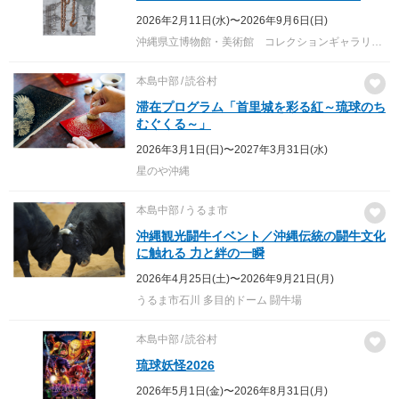
2026年2月11日(水)〜2026年9月6日(日)
沖縄県立博物館・美術館 コレクションギャラリー1，コレクションギャラリー2，コレクションギャラリー3
本島中部
読谷村
滞在プログラム「首里城を彩る紅～琉球のち
むぐくる～」
2026年3月1日(日)〜2027年3月31日(水)
星のや沖縄
本島中部
うるま市
沖縄観光闘牛イベント／沖縄伝統の闘牛文化
に触れる 力と絆の一瞬
2026年4月25日(土)〜2026年9月21日(月)
うるま市石川 多目的ドーム 闘牛場
本島中部
読谷村
琉球妖怪2026
2026年5月1日(金)〜2026年8月31日(月)