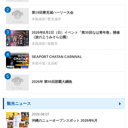
2
第19回豊見城ハーリー大会
本島南部
豊見城市
3
2026年8月2日（日）イベント「第30回なは青年祭」開催
（波の上うみそら公園）
本島南部
那覇市
4
SEAPORT CHATAN CARNIVAL
本島中部
北谷町
5
2026年 第56回那覇大綱挽
観光ニュース
2026.08.07
沖縄のニューオープンスポット 2026年6月