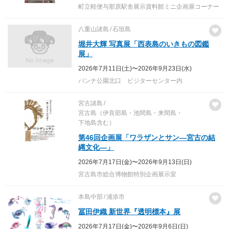
町立軽便与那原駅舎展示資料館ミニ企画展コーナー
八重山諸島
石垣島
堀井大輝 写真展「西表島のいきもの図鑑
展」
2026年7月11日(土)〜2026年9月23日(水)
バンナ公園北口 ビジターセンター内
宮古諸島
宮古島（伊良部島・池間島・来間島・
下地島含む）
第46回企画展「ワラザンとサン―宮古の結
縄文化―」
2026年7月17日(金)〜2026年9月13日(日)
宮古島市総合博物館特別企画展示室
本島中部
浦添市
冨田伊織 新世界『透明標本』展
2026年7月17日(金)〜2026年9月6日(日)