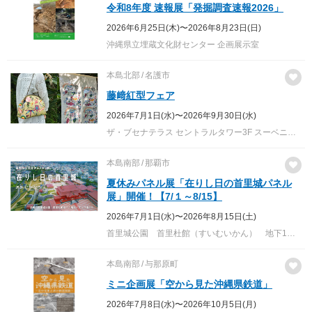
令和8年度 速報展「発掘調査速報2026」
2026年6月25日(木)〜2026年8月23日(日)
沖縄県立埋蔵文化財センター 企画展示室
本島北部
名護市
藤﨑紅型フェア
2026年7月1日(水)〜2026年9月30日(水)
ザ・ブセナテラス セントラルタワー3F スーベニアショップ
本島南部
那覇市
夏休みパネル展「在りし日の首里城パネル
展」開催！【7/１～8/15】
2026年7月1日(水)〜2026年8月15日(土)
首里城公園 首里杜館（すいむいかん） 地下1階 ガイダンスホール
本島南部
与那原町
ミニ企画展「空から見た沖縄県鉄道」
2026年7月8日(水)〜2026年10月5日(月)