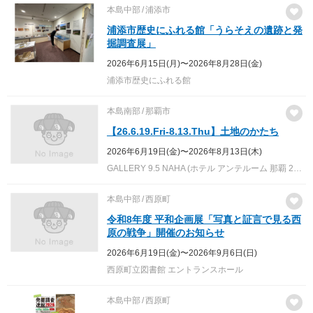
本島中部
浦添市
浦添市歴史にふれる館「うらそえの遺跡と発
掘調査展」
2026年6月15日(月)〜2026年8月28日(金)
浦添市歴史にふれる館
本島南部
那覇市
【26.6.19.Fri-8.13.Thu】土地のかたち
2026年6月19日(金)〜2026年8月13日(木)
GALLERY 9.5 NAHA (ホテル アンテルーム 那覇 2階)
本島中部
西原町
令和8年度 平和企画展「写真と証言で見る西
原の戦争」開催のお知らせ
2026年6月19日(金)〜2026年9月6日(日)
西原町立図書館 エントランスホール
本島中部
西原町