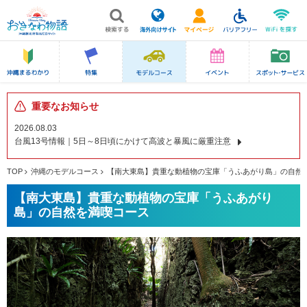
重要なお知らせ
2026.08.03
台風13号情報｜5日～8日頃にかけて高波と暴風に厳重注意
TOP
沖縄のモデルコース
【南大東島】貴重な動植物の宝庫「うふあがり島」の自然
【南大東島】貴重な動植物の宝庫「うふあがり
島」の自然を満喫コース