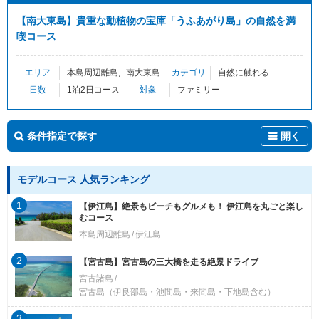
【南大東島】貴重な動植物の宝庫「うふあがり島」の自然を満
喫コース
エリア
本島周辺離島
南大東島
カテゴリ
自然に触れる
日数
1泊2日コース
対象
ファミリー
条件指定で探す
開く
モデルコース 人気ランキング
1
【伊江島】絶景もビーチもグルメも！ 伊江島を丸ごと楽し
むコース
本島周辺離島
伊江島
2
【宮古島】宮古島の三大橋を走る絶景ドライブ
宮古諸島
宮古島（伊良部島・池間島・来間島・下地島含む）
3