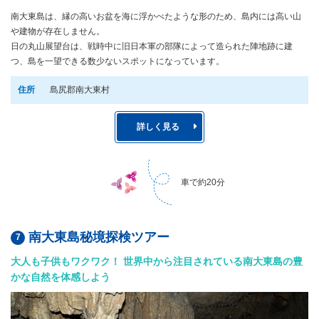
南大東島は、縁の高いお盆を海に浮かべたような形のため、島内には高い山
や建物が存在しません。
日の丸山展望台は、戦時中に旧日本軍の部隊によって造られた陣地跡に建
つ、島を一望できる数少ないスポットになっています。
住所
島尻郡南大東村
詳しく見る
車で約20分
南大東島秘境探検ツアー
大人も子供もワクワク！ 世界中から注目されている南大東島の豊
かな自然を体感しよう