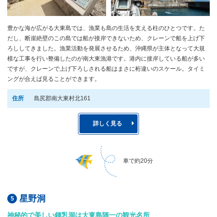
豊かな海が広がる大東島では、漁業も島の生活を支える柱のひとつです。た
だし、断崖絶壁のこの島では船が接岸できないため、クレーンで船を上げ下
ろししてきました。漁業活動を発展させるため、沖縄県が主体となって大規
模な工事を行い整備したのが南大東漁港です。港内に接岸している船が多い
ですが、クレーンで上げ下ろしされる船はまさに桁違いのスケール。タイミ
ングが合えば見ることができます。
住所
島尻郡南大東村北161
詳しく見る
車で約20分
星野洞
神秘的で美しい鍾乳洞は大東島随一の観光名所