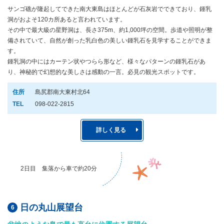
サンゴ礁が隆起してできた南大東島はほとんどが石灰岩でできており、鍾乳
洞がおよそ120カ所あると言われています。
その中で最大級の星野洞は、長さ375m、約1,000坪の空間。歩道や照明が整
備されていて、自然が創った乳白色の美しい鍾乳石を見学することができま
す。
鍾乳洞の中にはカーテン状やつらら形など、様々なパターンの鍾乳石があ
り、神秘的で幻想的な美しさは感動の一言。必見の観光スポットです。
住所
島尻郡南大東村北64
TEL
098-022-2815
詳しく見る
2日目 集落から車で約20分
日の丸山展望台