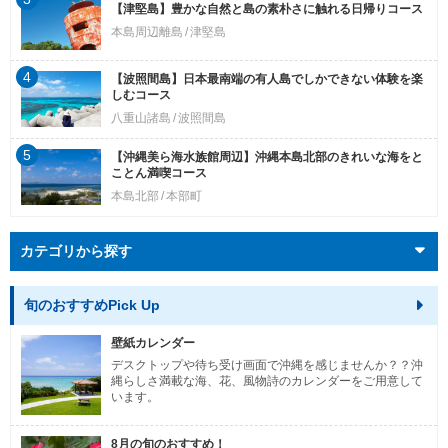
【津堅島】豊かな自然と島の素朴さに触れる日帰りコース
本島周辺離島
津堅島
4
【波照間島】日本最南端の有人島でしかできない体験を楽
しむコース
八重山諸島
波照間島
5
【沖縄美ら海水族館周辺】沖縄本島北部のきれいな海をと
ことん満喫コース
本島北部
本部町
カテゴリから探す
旬のおすすめPick Up
壁紙カレンダー
デスクトップや待ち受け画面で沖縄を感じませんか？？沖
縄らしさ満載な海、花、風物詩のカレンダーをご用意して
います。
8月の旬のおすすめ！