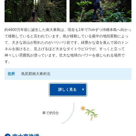
約4800万年前に誕生した南大東島は、現在も1年で7cmずつ沖縄本島へ向かっ
て移動していると言われています。島が移動している最中の地殻変動によっ
て、大きな岩山が割れたのがバリバリ岩です。緑豊かな道を進んで岩のトン
ネルを抜けると、見上げるほど大きなダイトウビロウが、すっくと立って
神々しい雰囲気が漂っています。壮大な地球のパワーを感じられる場所で
す。
住所
島尻郡南大東村北
詳しく見る
車で約5分