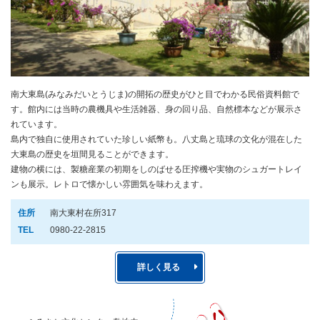
南大東島(みなみだいとうじま)の開拓の歴史がひと目でわかる民俗資料館で
す。館内には当時の農機具や生活雑器、身の回り品、自然標本などが展示さ
れています。
島内で独自に使用されていた珍しい紙幣も。八丈島と琉球の文化が混在した
大東島の歴史を垣間見ることができます。
建物の横には、製糖産業の初期をしのばせる圧搾機や実物のシュガートレイ
ンも展示。レトロで懐かしい雰囲気を味わえます。
住所
南大東村在所317
TEL
0980-22-2815
詳しく見る