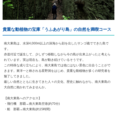
貴重な動植物の宝庫「うふあがり島」の自然を満喫コース
南大東島は、水深4,000m以上の深海から顔を出したサンゴ礁でできた島で
す。
赤道付近で誕生して、少しずつ移動しながら今の島が出来上がったと考えら
れています。実は現在も、島が動き続けているそうです。
この特殊な成り立ちにより、南大東島では他にはない景色に出合うことがで
きます。東洋一と称される星野洞をはじめ、貴重な動植物が多くの研究者を
魅了してきました。
厳しい自然とともに生きてきた人々の文化、歴史に触れながら、南大東島の
大自然に抱かれてみませんか。
【南大東島へのアクセス】
・飛行機 那覇→南大東島空港(約70分)
・船 那覇→南大東島(約15時間)