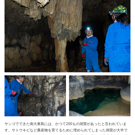
サンゴでできた南大東島には、かつて200もの洞窟があったと言われていま
す。サトウキビなど農産物を育てるために埋められてしまった洞窟が大半で