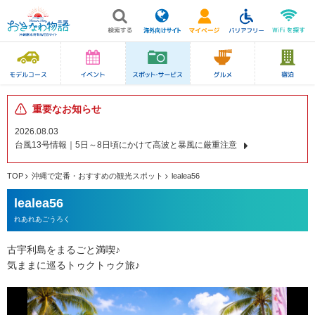
重要なお知らせ
2026.08.03
台風13号情報｜5日～8日頃にかけて高波と暴風に厳重注意
TOP
沖縄で定番・おすすめの観光スポット
lealea56
lealea56
れあれあごうろく
古宇利島をまるごと満喫♪
気ままに巡るトゥクトゥク旅♪