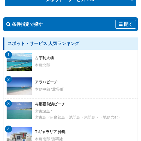
条件指定で探す
開く
スポット・サービス 人気ランキング
1
古宇利大橋
本島北部
2
アラハビーチ
本島中部
北谷町
3
与那覇前浜ビーチ
宮古諸島
宮古島（伊良部島・池間島・来間島・下地島含む）
4
T ギャラリア 沖縄
本島南部
那覇市