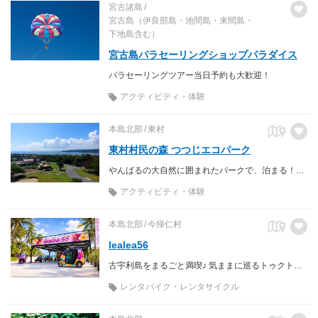
宮古諸島
宮古島（伊良部島・池間島・来間島・
下地島含む）
宮古島パラセーリングショップパラダイス
パラセーリングツアー当日予約も大歓迎！
アクティビティ・体験
本島北部
東村
東村村民の森 つつじエコパーク
やんばるの大自然に囲まれたパークで、泊まる！遊ぶ！学ぶ！
アクティビティ・体験
本島北部
今帰仁村
lealea56
古宇利島をまるごと満喫♪ 気ままに巡るトゥクトゥク旅♪
レンタバイク・レンタサイクル