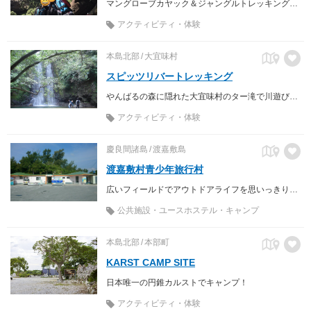
マングローブカヤック＆ジャングルトレッキングで西表島を大満喫！ 小さな冒険ツアーでとびっきりの非日常体験をしませんか？
アクティビティ・体験
本島北部
大宜味村
スピッツリバートレッキング
やんばるの森に隠れた大宜味村のター滝で川遊び。１ガイド１組限定の貸切型ガイドツアーでご案内。海より爽やか、遊んだ後も体はさっぱり。半日で沖縄の山と川を楽しめる体験ツアーです。
アクティビティ・体験
慶良間諸島
渡嘉敷島
渡嘉敷村青少年旅行村
広いフィールドでアウトドアライフを思いっきり満喫できる。
公共施設・ユースホステル・キャンプ
本島北部
本部町
KARST CAMP SITE
日本唯一の円錐カルストでキャンプ！
アクティビティ・体験