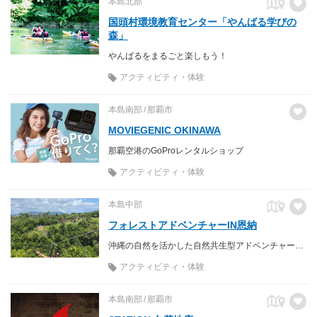
本島北部
国頭村環境教育センター「やんばる学びの
森」
やんばるをまるごと楽しもう！
アクティビティ・体験
本島南部
那覇市
MOVIEGENIC OKINAWA
那覇空港のGoProレンタルショップ
アクティビティ・体験
本島中部
フォレストアドベンチャーIN恩納
沖縄の自然を活かした自然共生型アドベンチャーパーク
アクティビティ・体験
本島南部
那覇市