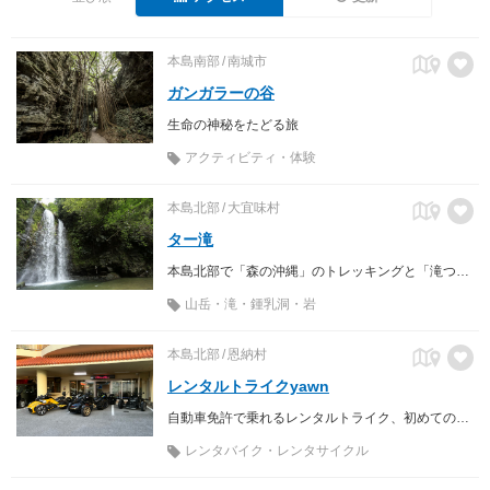
本島南部
南城市
ガンガラーの谷
生命の神秘をたどる旅
アクティビティ・体験
本島北部
大宜味村
ター滝
本島北部で「森の沖縄」のトレッキングと「滝つぼ遊び」体験
山岳・滝・鍾乳洞・岩
本島北部
恩納村
レンタルトライクyawn
自動車免許で乗れるレンタルトライク、初めての方や女性も安心！
レンタバイク・レンタサイクル