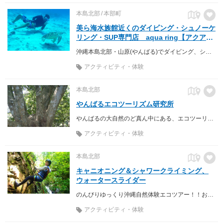
本島北部
本部町
美ら海水族館近くのダイビング・シュノーケ
リング・SUP専門店 aqua ring【アクアリ
ング】
沖縄本島北部・山原(やんばる)でダイビング、シュノーケル、スタンドアップパドルボードならお任せください！
アクティビティ・体験
本島北部
やんばるエコツーリズム研究所
やんばるの大自然のど真ん中にある、エコツーリズムの研究所
アクティビティ・体験
本島北部
キャニオニング＆シャワークライミング、
ウォータースライダー
のんびりゆっくり沖縄自然体験エコツアー！！お子様連れのご家族、体力に自信のない方、のんびりゆっくり沖縄の自然満喫！
アクティビティ・体験