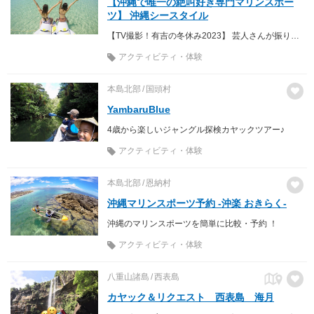
【沖縄で唯一の絶叫好き専門マリンスポー
ツ】 沖縄シースタイル
【TV撮影！有吉の冬休み2023】 芸人さんが振り回されていたあの轟音スーパーマーブルの撮影を行いました。
アクティビティ・体験
本島北部
国頭村
YambaruBlue
4歳から楽しいジャングル探検カヤックツアー♪
アクティビティ・体験
本島北部
恩納村
沖縄マリンスポーツ予約 -沖楽 おきらく-
沖縄のマリンスポーツを簡単に比較・予約 ！
アクティビティ・体験
八重山諸島
西表島
カヤック＆リクエスト 西表島 海月