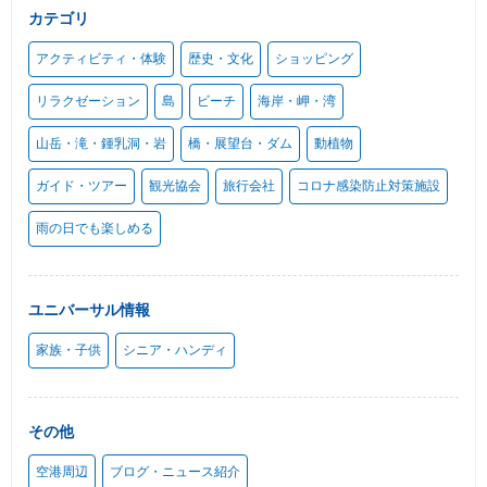
カテゴリ
アクティビティ・体験
歴史・文化
ショッピング
リラクゼーション
島
ビーチ
海岸・岬・湾
山岳・滝・鍾乳洞・岩
橋・展望台・ダム
動植物
ガイド・ツアー
観光協会
旅行会社
コロナ感染防止対策施設
雨の日でも楽しめる
ユニバーサル情報
家族・子供
シニア・ハンディ
その他
空港周辺
ブログ・ニュース紹介