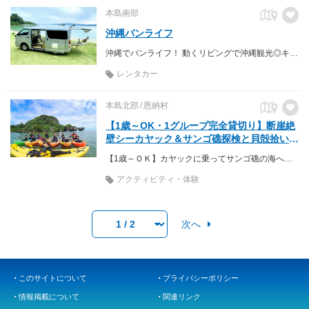
本島南部
沖縄バンライフ
沖縄でバンライフ！ 動くリビングで沖縄観光◎キャンプ道具一式無料！！ 海辺でキャンプアクティビティも出来ます！
レンタカー
本島北部
恩納村
【1歳～OK・1グループ完全貸切り】断崖絶
壁シーカヤック＆サンゴ礁探検と貝殻拾い
沖縄アンダゴ
【1歳～ＯＫ】カヤックに乗ってサンゴ礁の海へ探検に出発・かわいい貝殻も拾っちゃお♪
アクティビティ・体験
次へ
このサイトについて
プライバシーポリシー
情報掲載について
関連リンク