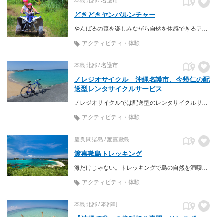
本島北部
名護市
どきどきヤンバルンチャー
やんばるの森を楽しみながら自然を体感できるアドベンチャーツアー！
アクティビティ・体験
本島北部
名護市
ノレジオサイクル 沖縄名護市、今帰仁の配
送型レンタサイクルサービス
ノレジオサイクルでは配送型のレンタサイクルサービスを提供しています 北部の穴場を回るガイド付きサイクリングも有！！
アクティビティ・体験
慶良間諸島
渡嘉敷島
渡嘉敷島トレッキング
海だけじゃない。トレッキングで島の自然を満喫する
アクティビティ・体験
本島北部
本部町