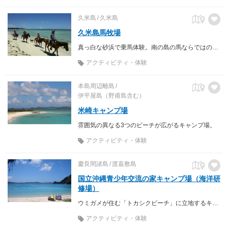
久米島
久米島
久米島馬牧場
真っ白な砂浜で乗馬体験。南の島の馬ならではの馬遊び、海遊び。
アクティビティ・体験
本島周辺離島
伊平屋島（野甫島含む）
米崎キャンプ場
雰囲気の異なる3つのビーチが広がるキャンプ場。
アクティビティ・体験
慶良間諸島
渡嘉敷島
国立沖縄青少年交流の家キャンプ場（海洋研
修場）
ウミガメが住む「トカシクビーチ」に立地するキャンプ場
アクティビティ・体験