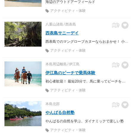
海辺のアウトドアーフィールド
アクティビティ・体験
八重山諸島
西表島
西表島サニーデイ
西表島でのマングローブカヌーならおまかせ！ 小さなお子様連れのファミリーからシニア世代のご夫婦まで。 「見たい！やりたい！」に合わせて、最適なツアープランをご提案。 誰でも気軽に西表島を体験できます。
アクティビティ・体験
本島周辺離島
伊江島
伊江島のビーチで乗馬体験
初心者歓迎！ 最短20分で、馬に乗ってビーチを散歩
アクティビティ・体験
本島北部
やんばる自然塾
やんばるの自然を学ぶ、ダイナミックで楽しい塾
アクティビティ・体験