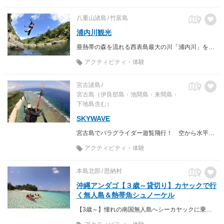
八重山諸島
竹富島
浦内川観光
亜熱帯の森を流れる西表島最大の川「浦内川」をエコツアーで体感してみませんか
アクティビティ・体験
宮古諸島
宮古島（伊良部島・池間島・来間島・
下地島含む）
SKYWAVE
宮古島でパラグライダー遊覧飛行！ 空から水平線を望む大パノラマ！ 珊瑚礁が広がるビーチの上を空中散歩しよう！ この感動一生モノ‼
アクティビティ・体験
本島北部
恩納村
沖縄アンダゴ【３歳～貸切り】カヤックで行
く無人島＆熱帯魚シュノーケル
【3歳～】憧れの南国無人島へシーカヤックに乗って出発すれば、大冒険のはじまり！