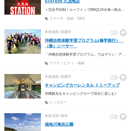
STATION 久茂地店
＜完全予約制！ルーフトップBBQ120分食べ飲み放題プラン＞ 男女4000円 開放的な屋上バーベキューで至福のひとときを♪
ステーキ・焼肉・BBQ
本島南部
那覇市
沖縄自然体験学習プログラム(修学旅行）
（株）シーサー
「沖縄自然体験学習プログラム」ではマリン・アウトドアスポーツを楽しみ、皆で知識や技術を習得した達成感・爽快感を味わうことができます。さらに、プログラムを通して海や山の自然の素晴らしさ、生命の尊さを知り、今一度人と自然の調和の大切さを学んでほしいと思います。五感六感を使って自然界からのメッセージの何かを感じとってください。
アクティビティ・体験
本島南部
那覇市
キャンピングカーレンタル トミーアップ
沖縄観光をキャンピングカーで存分に楽しむ♪
レンタカー
本島北部
東村
福地川海浜公園