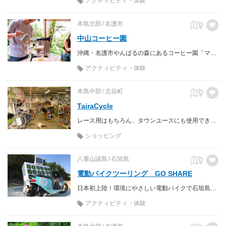
アクティビティ・体験
本島北部
名護市
中山コーヒー園
沖縄・名護市やんばるの森にあるコーヒー園「マメからタネに、自分のコーヒーを変えてみる」体験を提供しています。
アクティビティ・体験
本島中部
北谷町
TairaCycle
レース用はもちろん、タウンユースにも使用できるアイテムを揃えた サイクルショップ
ショッピング
八重山諸島
石垣島
電動バイクツーリング GO SHARE
日本初上陸！環境にやさしい電動バイクで石垣島の大自然を体験しよう！
アクティビティ・体験