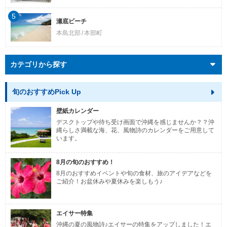
5
瀬底ビーチ
本島北部
本部町
カテゴリから探す
旬のおすすめPick Up
壁紙カレンダー
デスクトップや待ち受け画面で沖縄を感じませんか？？沖
縄らしさ満載な海、花、風物詩のカレンダーをご用意して
います。
8月の旬のおすすめ！
8月のおすすめイベントや旬の食材、旅のアイデアなどを
ご紹介！お盆休みや夏休みを楽しもう♪
エイサー特集
沖縄の夏の風物詩♪エイサーの特集をアップしました！エ