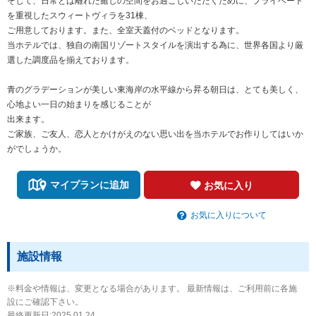
そして、日常とは離れた癒しの空間をお過ごしいただくために、プライベート
を重視したスウィートヴィラを31棟、
ご用意しております。また、全室天蓋付のベッドとなります。
当ホテルでは、独自の南国リゾートスタイルを演出する為に、世界各国より厳
選した調度品を揃えております。
青のグラデーションが美しい東海岸の水平線から昇る朝日は、とても美しく、
心地よい一日の始まりを感じることが
出来ます。
ご家族、ご友人、恋人とかけがえのない思い出を当ホテルでお作りしてはいか
がでしょうか。
マイプランに追加
お気に入り
お気に入りについて
施設情報
※料金や情報は、変更となる場合があります。 最新情報は、ご利用前に各施
設にご確認下さい。
最終更新日:2025.01.24