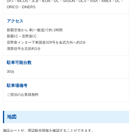
UFJ・NICOS・JCB・IEON・UC・SASON・OCS・VISA・AMEX・DC・
ORICO・DINERS
アクセス
那覇空港から 車(一般道)で約 1時間
那覇I.C～宜野座I.C
宜野座インター下車国道329号を金武方向へ約2分
漢那信号を左折約1分
駐車可能台数
30台
駐車場備考
ご宿泊のお客様無料
地図
施設ルートや、周辺観光情報を確認することができます。