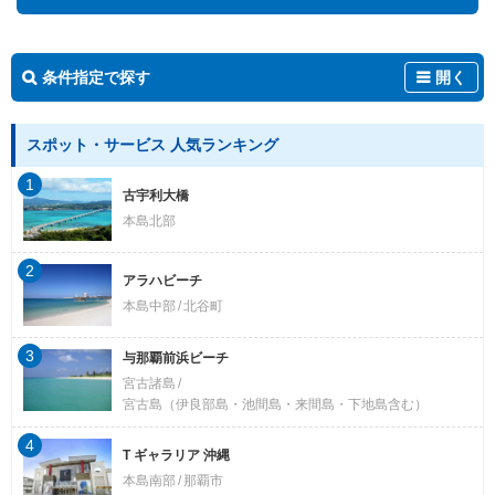
条件指定で探す
開く
スポット・サービス 人気ランキング
1
古宇利大橋
本島北部
2
アラハビーチ
本島中部
北谷町
3
与那覇前浜ビーチ
宮古諸島
宮古島（伊良部島・池間島・来間島・下地島含む）
4
T ギャラリア 沖縄
本島南部
那覇市