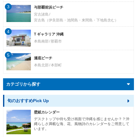
3
与那覇前浜ビーチ
宮古諸島
宮古島（伊良部島・池間島・来間島・下地島含む）
4
T ギャラリア 沖縄
本島南部
那覇市
5
瀬底ビーチ
本島北部
本部町
カテゴリから探す
旬のおすすめPick Up
壁紙カレンダー
デスクトップや待ち受け画面で沖縄を感じませんか？？沖
縄らしさ満載な海、花、風物詩のカレンダーをご用意して
います。