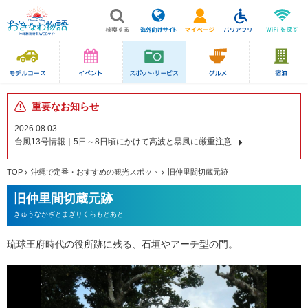
重要なお知らせ
2026.08.03
台風13号情報｜5日～8日頃にかけて高波と暴風に厳重注意
TOP
沖縄で定番・おすすめの観光スポット
旧仲里間切蔵元跡
旧仲里間切蔵元跡
きゅうなかざとまぎりくらもとあと
琉球王府時代の役所跡に残る、石垣やアーチ型の門。