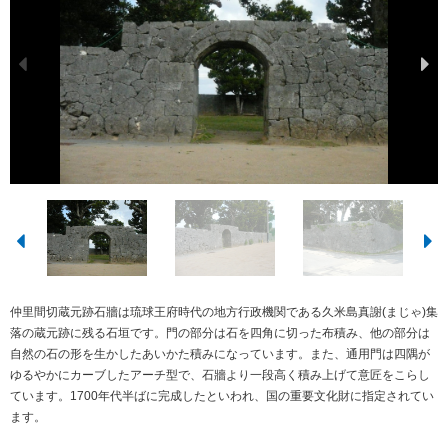
仲里間切蔵元跡石牆は琉球王府時代の地方行政機関である久米島真謝(まじゃ)集
落の蔵元跡に残る石垣です。門の部分は石を四角に切った布積み、他の部分は
自然の石の形を生かしたあいかた積みになっています。また、通用門は四隅が
ゆるやかにカーブしたアーチ型で、石牆より一段高く積み上げて意匠をこらし
ています。1700年代半ばに完成したといわれ、国の重要文化財に指定されてい
ます。