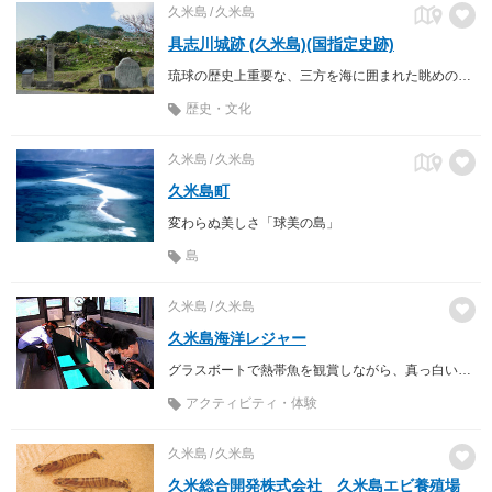
久米島
久米島
具志川城跡 (久米島)(国指定史跡)
琉球の歴史上重要な、三方を海に囲まれた眺めのいい城跡
歴史・文化
久米島
久米島
久米島町
変わらぬ美しさ「球美の島」
島
久米島
久米島
久米島海洋レジャー
グラスボートで熱帯魚を観賞しながら、真っ白いはての浜でのんびりシュノーケルしてみませんか？
アクティビティ・体験
久米島
久米島
久米総合開発株式会社 久米島エビ養殖場