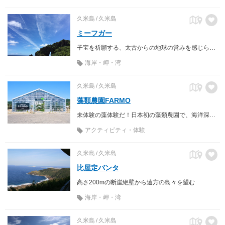
久米島
久米島
ミーフガー
子宝を祈願する、太古からの地球の営みを感じられるご利益スポット
海岸・岬・湾
久米島
久米島
藻類農園FARMO
未体験の藻体験だ！日本初の藻類農園で、海洋深層水と藻類の未来を体感。
アクティビティ・体験
久米島
久米島
比屋定バンタ
高さ200mの断崖絶壁から遠方の島々を望む
海岸・岬・湾
久米島
久米島