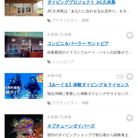
ダイビングプロジェクト JiC久米島
JiC久米島は「あなたに合わせるお店作り」をモットーとしている 沖縄県の離島・久米島のダイビングショップです
アクティビティ・体験
久米島
久米島
コンビニ＆パーラー サントピア
自家栽培のドラゴンフルーツ・パインの試食ができる店。
ショッピング
本島中部
【みーぐる】体験ダイビング＆ライセンス
地元沖縄に密着した体験ダイビングやライセンススクールの紹介＆予約の できるポータルサイト！
アクティビティ・体験
久米島
久米島
ネプチューンダイバーズ
宿付のダイビングショップで初心者から経験者まで楽しめる。