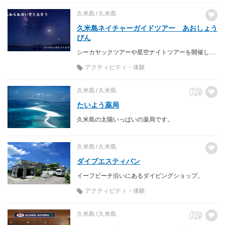
久米島
久米島
久米島ネイチャーガイドツアー あおしょう
びん
シーカヤックツアーや星空ナイトツアーを開催しています。
アクティビティ・体験
久米島
久米島
たいよう薬局
久米島の太陽いっぱいの薬局です。
久米島
久米島
ダイブエスティバン
イーフビーチ沿いにあるダイビングショップ。
アクティビティ・体験
久米島
久米島