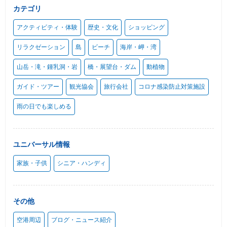
カテゴリ
アクティビティ・体験
歴史・文化
ショッピング
リラクゼーション
島
ビーチ
海岸・岬・湾
山岳・滝・鍾乳洞・岩
橋・展望台・ダム
動植物
ガイド・ツアー
観光協会
旅行会社
コロナ感染防止対策施設
雨の日でも楽しめる
ユニバーサル情報
家族・子供
シニア・ハンディ
その他
空港周辺
ブログ・ニュース紹介