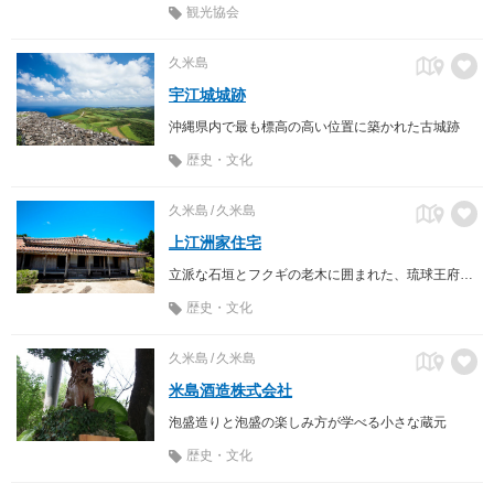
観光協会
久米島
宇江城城跡
沖縄県内で最も標高の高い位置に築かれた古城跡
歴史・文化
久米島
久米島
上江洲家住宅
立派な石垣とフクギの老木に囲まれた、琉球王府時代の士族の家
歴史・文化
久米島
久米島
米島酒造株式会社
泡盛造りと泡盛の楽しみ方が学べる小さな蔵元
歴史・文化