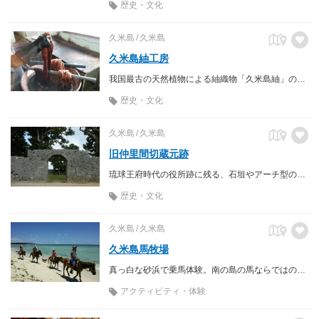
歴史・文化
久米島
久米島
久米島紬工房
我国最古の天然植物による紬織物「久米島紬」の工房。
歴史・文化
久米島
久米島
旧仲里間切蔵元跡
琉球王府時代の役所跡に残る、石垣やアーチ型の門。
歴史・文化
久米島
久米島
久米島馬牧場
真っ白な砂浜で乗馬体験。南の島の馬ならではの馬遊び、海遊び。
アクティビティ・体験