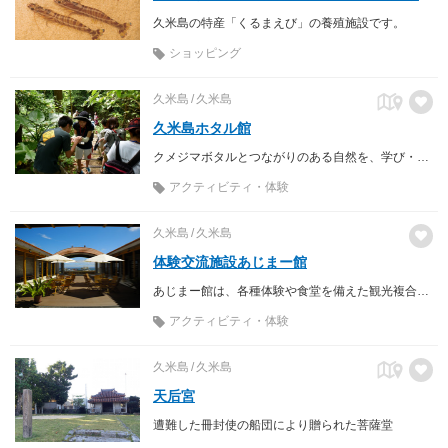
久米島の特産「くるまえび」の養殖施設です。
ショッピング
久米島
久米島
久米島ホタル館
クメジマボタルとつながりのある自然を、学び・守り・持続可能な地球環境を育む施設
アクティビティ・体験
久米島
久米島
体験交流施設あじまー館
あじまー館は、各種体験や食堂を備えた観光複合施設です。
アクティビティ・体験
久米島
久米島
天后宮
遭難した冊封使の船団により贈られた菩薩堂