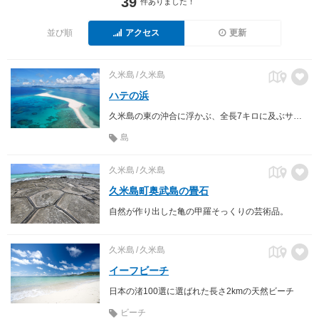
39
件ありました！
並び順
アクセス
更新
久米島
久米島
ハテの浜
久米島の東の沖合に浮かぶ、全長7キロに及ぶサンゴ砂だけの島
島
久米島
久米島
久米島町奥武島の畳石
自然が作り出した亀の甲羅そっくりの芸術品。
久米島
久米島
イーフビーチ
日本の渚100選に選ばれた長さ2kmの天然ビーチ
ビーチ