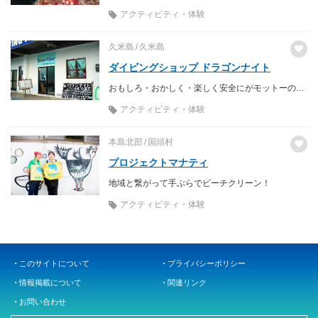
アクティビティ・体験
久米島
久米島
ダイビングショップ ドラゴンナイト
おもしろ・おかしく・楽しく安全にがモットーのお店。
アクティビティ・体験
本島北部
国頭村
プロジェクトマナティ
地域と繋がって手ぶらでビーチクリーン！
アクティビティ・体験
このサイトについて
プライバシーポリシー
情報掲載について
関連リンク
お問い合わせ