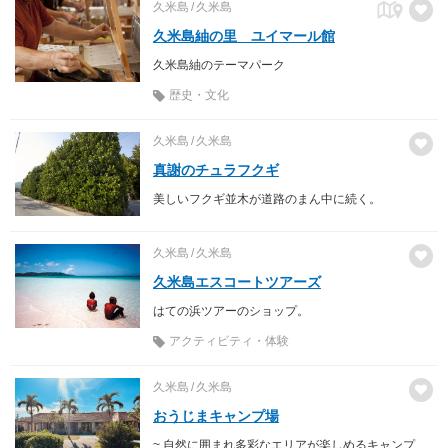
久米島
久米島
久米島紬の里 ユイマール館
久米島紬のテーマパーク
歴史・文化
久米島
久米島
真謝のチュラフクギ
美しいフクギ並木が道路のまん中に続く。
久米島
久米島
久米島エスコートツアーズ
はての浜ツアーのショップ。
アクティビティ・体験
久米島
久米島
おうじまキャンプ場
~ 自然に囲まれ多彩なエリアが楽しめるキャンプ場 ~