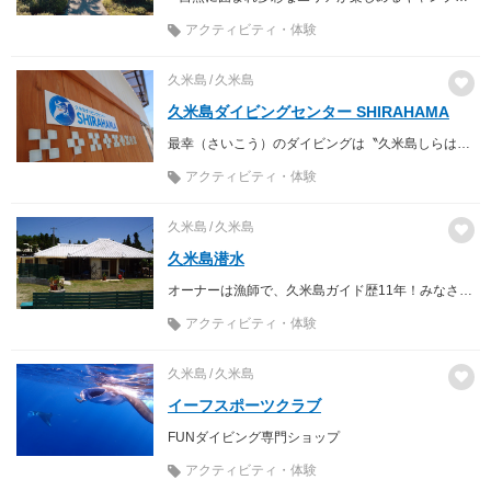
アクティビティ・体験
久米島
久米島
久米島ダイビングセンター SHIRAHAMA
最幸（さいこう）のダイビングは〝久米島しらはまマリン〟から！
アクティビティ・体験
久米島
久米島
久米島潜水
オーナーは漁師で、久米島ガイド歴11年！みなさんに楽しんでいただけるよう心掛けています。
アクティビティ・体験
久米島
久米島
イーフスポーツクラブ
FUNダイビング専門ショップ
アクティビティ・体験