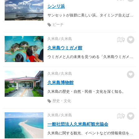
シンリ浜
サンセットが抜群に美しい浜。タイミング合えば飛行機とのコラボ風景も！
ビーチ
久米島
久米島
久米島ウミガメ館
ウミガメと人の未来を見つめる「久米島ウミガメ館」
久米島
久米島
久米島博物館
久米島の歴史・自然・民俗・文化を深く知る。
歴史・文化
久米島
久米島
一般社団法人久米島町観光協会
久米島に関する観光、イベントなどの情報発信を行っています。