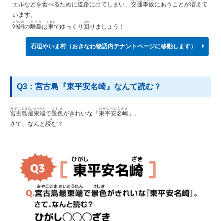
エルなどを
食
べるために
道路
に
出
てしまい、
交通事故
にあうことが
増
えて
います。
おきなわ
りとう
くるま
まわ
沖縄
の
離島
は
車
でゆっくり
回
りましょう！
石垣やいま村（おきなわ物語内テナントページに移動します）
Q3：宮古島『東平安名崎』なんて読む？
みやこ
じま
さいとうたん
けしき
ひがしへんなざき
宮古
島
最東端
で
景色
がきれいな『
東平安名崎
』。
よ
さて、なんと
読む
？