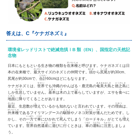
答えは、C『ケナガネズミ』
環境省レッドリストで絶滅危惧ⅠB 類（EN）、国指定の天然記
念物
ざいらいしゅ
日本にもともといる生き物の種類を
在来種
と呼びます。ケナガネズミは日
さいだい
あたま
しっぽ
本の在来種で、
最大
サイズのネズミの仲間です。
頭
から
尻尾
が約30cm、
ごうけい
尻尾が約30cmで、
合計
60cmほどにもなります。
せかい
あまみおおしま
とくのしま
ケナガネズミは、
世界
でも沖縄のやんばる・鹿児島の
奄美大島
と
徳之島
に
せいそく
きほん
き
くら
た
しか
生息
していません。
基本
は
木
の上で
暮
らしていますが、エサを
食
べに
じめん
お
地面
に
降
りてくることがあります。
さいきん
ふ
りゆう
最近
、生息数が
増
えているかも知れないと言われています。その
理由
は、
がいらいしゅ
くじょ
たいさく
すす
外来種
であるフイリマングースの
駆除
やノネコ
対策
が
進
んだためです。し
いっぽう
くるま
し
ふ
かし、その
一方
で
車
にひかれて
死
んでしまう「ロードキル」がとても
増
え
せかい
いさん
あそ
い
くるま
うんてん
ちゅうい
ています。
世界
自然
遺産
に
遊
びに
行
くときは、
車
の
運転
に
注意
しましょ
う。