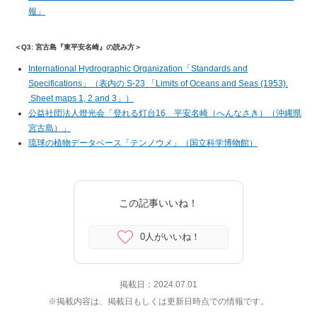
報」
＜Q3: 宮古島『東平安名崎』の読み方＞
International Hydrographic Organization「Standards and
Specifications」（表内の S-23 「Limits of Oceans and Seas (1953).
Sheet maps 1, 2 and 3」）
公益社団法人燈光会「登れる灯台16 平安名崎（へんなさき）（沖縄県
宮古島）」
琉球の植物データベース「テンノウメ」（国立科学博物館）
この記事いいね！
0人がいいね！
掲載日：
2024.07.01
※掲載内容は、掲載日もしくは更新日時点での情報です。