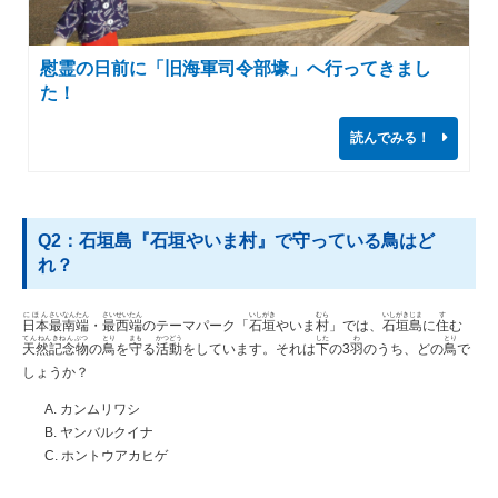
慰霊の日前に「旧海軍司令部壕」へ行ってきまし
た！
読んでみる！
Q2：石垣島『石垣やいま村』で守っている鳥はど
れ？
にほん
さいなんたん
さいせいたん
いしがき
むら
いしがき
じま
す
日本
最南端
・
最西端
のテーマパーク「
石垣
やいま
村
」では、
石垣
島
に
住
む
てんねんきねんぶつ
とり
まも
かつどう
した
わ
とり
天然記念物
の
鳥
を
守
る
活動
をしています。それは
下
の3
羽
のうち、どの
鳥
で
しょうか？
A. カンムリワシ
B. ヤンバルクイナ
C. ホントウアカヒゲ