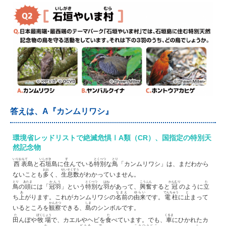
答えは、A『カンムリワシ』
環境省レッドリストで絶滅危惧ⅠA類（CR）、国指定の特別天
然記念物
いりおもて
いしがき
す
とくべつ
とり
西表
島と
石垣
島に
住
んでいる
特別
な
鳥
「カンムリワシ」は、まだわから
おお
せいそくすう
ないことも
多
く、
生息数
がわかっていません。
とり
あたま
かんう
とくべつ
はね
こうふん
かんむり
た
鳥
の
頭
には「
冠羽
」という
特別
な
羽
があって、
興奮
すると
冠
のように
立
あ
なまえ
ゆらい
でんちゅう
と
ち
上
がります。これがカンムリワシの
名前
の
由来
です。
電柱
に
止
まって
かんさつ
しま
いるところを
観察
できる、
島
のシンボルです。
た
ぼくじょう
た
くるま
田
んぼや
牧場
で、カエルやヘビを
食
べています。でも、
車
にひかれたカ
た
どうろ
で
こうつうじこ
ふ