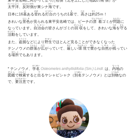
東平安名崎に向かって立った右側（
北
を上にした
地図
の
南側
）が
たいへいよう
はんたいがわ
かい
太平洋
、
反対側
が東シナ
海
です。
き
のぼ
とうだい
き
たか
やく
日本に16
基
ある
登
れる
灯台
のうちの1
基
で、
高
さは
約
25ｍ！
けしき
ひょうちゃく
もんだい
きれいな
景色
が見られる東平安名崎では、ビーチの
漂着
ゴミが
問題
に
じちかい
かいしゅう
うみ
まも
なっています。
自治会
の皆さんがゴミの
回収
をして、きれいな
海
を
守
る
かつどう
活動
をしています。
とうくつ
やせい
また、
盗掘
などにより
野生
でほとんど見ることができなくなった
ぐんらく
ひろ
きび
かんきょう
ゆた
しぜん
のこ
テンノウメ
の
群落
が
広
がっていて、
厳
しい
環境
で
豊
かな
自然
が
残
ってい
ばしょ
る
場所
でもあります。
がくめい
ないち
*
テンノウメ
、
学名
Osteomeles anthyllidifolia (Sm.) Lindl.
は、
内地
の
ずかん
けんさく
で
べつめい
べつもの
図鑑
で
検索
すると
出
るヤシャビシャク（
別名
テンノウメ
）とは
別物
なの
ようちゅうい
で、
要注意
です。