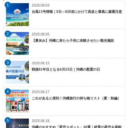
1
2026.08.03
台風13号情報｜5日～8日頃にかけて高波と暴風に厳重注意
2
2025.08.05
【夏休み】沖縄に来たら子供に体験させたい観光施設
3
2026.06.15
戦後81年目となる6月23日｜沖縄の慰霊の日
4
2025.06.17
これがあると便利！沖縄旅行の持ち物リスト（夏・秋編）
5
2025.06.18
沖縄のおすすめ「星空スポット」30選｜絶景の星空を堪能