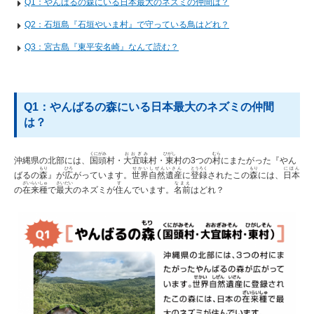
Q1：やんばるの森にいる日本最大のネズミの仲間は？
Q2：石垣島『石垣やいま村』で守っている鳥はどれ？
Q3：宮古島『東平安名崎』なんて読む？
Q1：やんばるの森にいる日本最大のネズミの仲間
は？
くにがみ
おおぎみ
ひがし
むら
沖縄県の北部には、
国頭
村・
大宜味
村・
東
村の3つの
村
にまたがった『やん
もり
ひろ
せかい
しぜん
いさん
とうろく
もり
にほん
ばるの
森
』が
広
がっています。
世界
自然
遺産
に
登録
されたこの
森
には、
日本
ざいらいしゅ
さいだい
す
なまえ
の
在来種
で
最大
のネズミが
住
んでいます。
名前
はどれ？