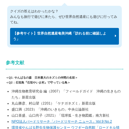
クイズの答えはわかったかな？
みんなも旅行で遊びに来たら、ぜひ世界自然遺産にも遊びに行ってみ
てね。
【参考サイト】世界自然遺産奄美沖縄「訪れる前に確認しよ
う」
参考文献
＜Q1: やんばるの森 日本最大のネズミの仲間の名前＞
＜Q2：石垣島『石垣やいま村』で守っている鳥＞
沖縄生物教育研究会 編（2007）「フィールドガイド 沖縄の生きもの
たち」新星出版
丸山勝彦、村山望（2201）「ケナガネズミ」新星出版
盛口満（2023）「沖縄のいきもの」中央公論新社
山口喜盛、山口尚子（2021）「琉球弧・生き物図鑑」南方新社
NPO法人バードリサーチ「バードリサーチ ニュース」Vol.9 No.2
環境省やんばる野生生物保護センター ウフギー自然館「ロードキル情