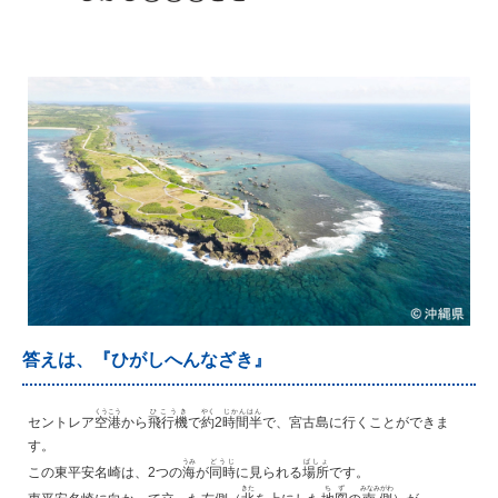
答えは、『ひがしへんなざき』
くうこう
ひこうき
やく
じかんはん
セントレア
空港
から
飛行機
で
約
2
時間半
で、宮古島に行くことができま
す。
うみ
どうじ
ばしょ
この東平安名崎は、2つの
海
が
同時
に見られる
場所
です。
きた
ちず
みなみがわ