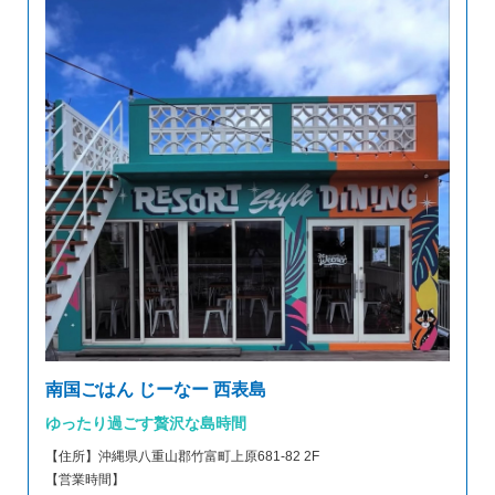
南国ごはん じーなー 西表島
ゆったり過ごす贅沢な島時間
【住所】沖縄県八重山郡竹富町上原681-82 2F
【営業時間】