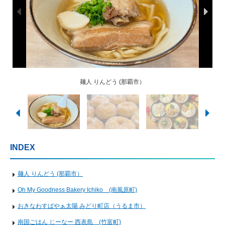
おきなわすばやぁ太陽 みどり町店（うるま市）
Oh My Goodness Bakery Ichiko (南風原町)
スープカリーKING沖縄那覇店（那覇市）
南国ごはん じーなー 西表島 (竹富町)
麺人 りんどう (那覇市）
INDEX
麺人 りんどう (那覇市）
Oh My Goodness Bakery Ichiko (南風原町)
おきなわすばやぁ太陽 みどり町店（うるま市）
南国ごはん じーなー 西表島 (竹富町)