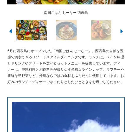
八重山ココナッツ担々麺（冷やし）
南国ごはん じーなー 西表島
ガーリックシュリンプ
沖縄定番料理ラフテー
島天ぷら盛り合わせ
5月に西表島にオープンした「南国ごはん じーなー」。西表島の自然を五
感で満喫できるリゾートスタイルダイニングです。ランチは、メイン料理
とドリンクやデザートを選べるセットメニューを提供しています。ディ
ナーは、沖縄料理と創作料理が織りなす多彩なラインナップ。ラフテーや
新鮮な島野菜など、沖縄ならではの食材をふんだんに使用しています。お
好みのランチ・ディナーでゆったりとしたひとときをお過ごしください。