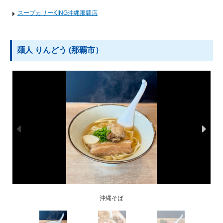
スープカリーKING沖縄那覇店
麺人 りんどう (那覇市）
沖縄そばのスープに使用している削り節
沖縄県産豚を使用したチャーシュー
知念製麺所の中華麺
沖縄そば
中華そば