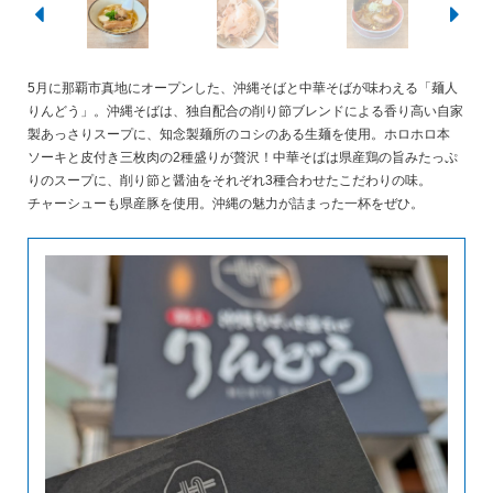
5月に那覇市真地にオープンした、沖縄そばと中華そばが味わえる「麺人
りんどう」。沖縄そばは、独自配合の削り節ブレンドによる香り高い自家
製あっさりスープに、知念製麺所のコシのある生麺を使用。ホロホロ本
ソーキと皮付き三枚肉の2種盛りが贅沢！中華そばは県産鶏の旨みたっぷ
りのスープに、削り節と醤油をそれぞれ3種合わせたこだわりの味。
チャーシューも県産豚を使用。沖縄の魅力が詰まった一杯をぜひ。