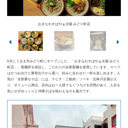
おきなわすばやぁ太陽 みどり町店
太陽製麺所を併設
全部乗せそば
自家製麺
6月にうるま市みどり町にオープンした、「おきなわすばやぁ太陽 みどり
町店」。製麺所を併設し、こだわりの自家製麺を使用しています。スープ
はかつお出汁と豚骨出汁から選べ、好みに合わせた一杯を楽しめます。人
気の「全部乗せそば」には、テビチ・三枚肉・ソーキ・志林川豆腐が入
り、ボリューム満点。店内はお一人様でもくつろげる空間があり、人目を
気にせずゆっくりと沖縄そばを味わえるのも魅力です。