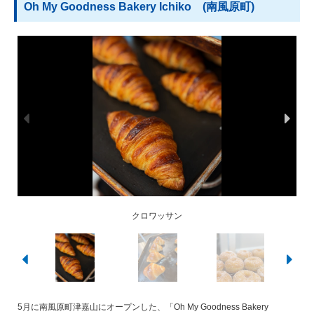
Oh My Goodness Bakery Ichiko (南風原町)
じゃがいもパン
クロワッサン
ドーナツ
塩パン
5月に南風原町津嘉山にオープンした、「Oh My Goodness Bakery