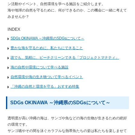
ン活動やイベント、自然環境を学べる施設をご紹介します。
海や地球の自然を守るために、何ができるのか、この機会に一緒に考えて
みませんか？
INDEX
SDGs OKINAWA ～沖縄県のSDGsについて～
豊かな海を守るために、私たちにできること
誰でも、気軽に、ビーチクリーンできる「プロジェクトマナティ」
海の自然や環境について学べる施設
自然環境や海の生き物ついて学べるイベント
「沖縄の自然と環境を守る」おすすめ特集
SDGs OKINAWA ～沖縄県のSDGsについて～
透明度が高い沖縄の海は、サンゴや魚などの海の生物が生きるための絶好
の環境です。
サンゴ礁やその間を泳ぐカラフルな熱帯魚たちの姿は私たちを楽しませて