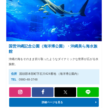
国営沖縄記念公園（海洋博公園）・沖縄美ら海水族
館
沖縄の海をそのまま切り取ったようなダイナミックな世界が広がる水
族館。
住所
国頭郡本部町字石川424番地 （海洋博公園内）
TEL
0980-48-3748
詳細ページを見る