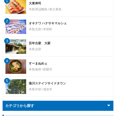
1
大東寿司
本島周辺離島
南大東島
2
オキナワ ハナサキマルシェ
本島北部
本部町
3
百年古家 大家
本島北部
4
すーまぬめぇ
本島南部
那覇市
5
港川ステイツサイドタウン
本島中部
浦添市
カテゴリから探す