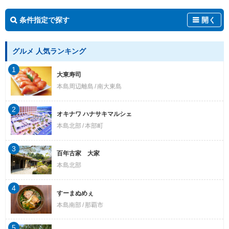
条件指定で探す
開く
グルメ 人気ランキング
1
大東寿司
本島周辺離島
南大東島
2
オキナワ ハナサキマルシェ
本島北部
本部町
3
百年古家 大家
本島北部
4
すーまぬめぇ
本島南部
那覇市
5