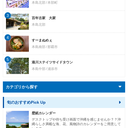
本島北部
本部町
3
百年古家 大家
本島北部
4
すーまぬめぇ
本島南部
那覇市
5
港川ステイツサイドタウン
本島中部
浦添市
カテゴリから探す
旬のおすすめPick Up
壁紙カレンダー
デスクトップや待ち受け画面で沖縄を感じませんか？？沖
縄らしさ満載な海、花、風物詩のカレンダーをご用意して