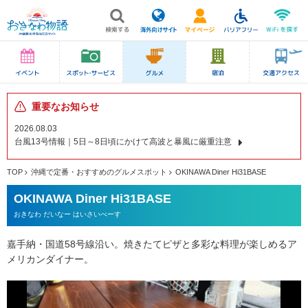
重要なお知らせ
2026.08.03
台風13号情報｜5日～8日頃にかけて高波と暴風に厳重注意
TOP
沖縄で定番・おすすめのグルメスポット
OKINAWA Diner Hi31BASE
OKINAWA Diner Hi31BASE
おきなわ だいなー はいさいべーす
嘉手納・国道58号線沿い。焼きたてピザと多彩な料理が楽しめるア
メリカンダイナー。