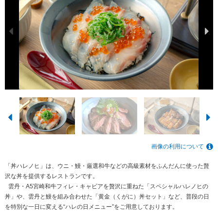
画像の利用について
「丼ハレノヒ」は、ウニ・鰻・厳選和牛などの高級素材をふんだんに使った贅
沢な丼を提供するレストランです。
雲丹・A5宮崎和牛フィレ・キャビアを贅沢に重ねた「スペシャルハレノヒの
丼」や、雲丹と鰻を組み合わせた「黄金（くがに）丼セット」など、普段の日
を特別な一日に変える“ハレの日メニュー”をご用意しております。