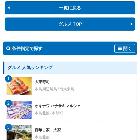
一覧に戻る
グルメ TOP
条件指定で探す
開く
グルメ 人気ランキング
1
大東寿司
本島周辺離島
南大東島
2
オキナワ ハナサキマルシェ
本島北部
本部町
3
百年古家 大家
本島北部