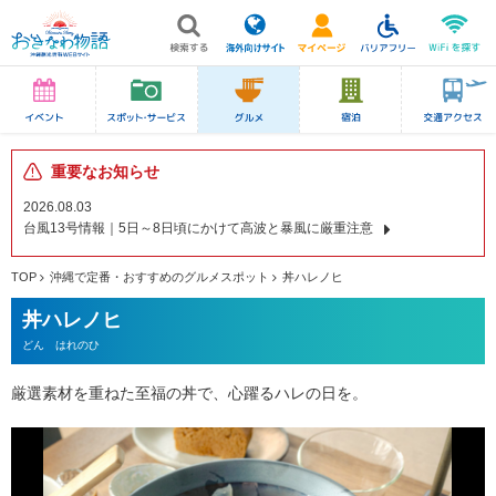
重要なお知らせ
2026.08.03
台風13号情報｜5日～8日頃にかけて高波と暴風に厳重注意
TOP
沖縄で定番・おすすめのグルメスポット
丼ハレノヒ
丼ハレノヒ
どん はれのひ
厳選素材を重ねた至福の丼で、心躍るハレの日を。