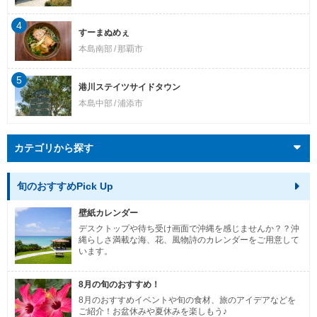
4
すーまぬめぇ
本島南部
那覇市
5
港川ステイツサイドタウン
本島中部
浦添市
カテゴリから探す
旬のおすすめPick Up
壁紙カレンダー
デスクトップや待ち受け画面で沖縄を感じませんか？？沖
縄らしさ満載な海、花、風物詩のカレンダーをご用意して
います。
8月の旬のおすすめ！
8月のおすすめイベントや旬の食材、旅のアイデアなどを
ご紹介！お盆休みや夏休みを楽しもう♪