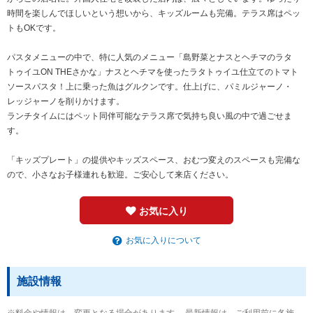
時間を楽しんでほしいという想いから、キッズルームも完備。テラス席はペッ
トもOKです。
パスタメニューの中で、特に人気のメニュー「島野菜とナスとヘチマのラタ
トゥイユON THEさかな」ナスとヘチマを使ったラタトゥイユ仕立てのトマト
ソースパスタ！上に乗った魚はグルクンです。仕上げに、パミルジャーノ・
レッジャーノを削りかけます。
ランチタイムにはペット同伴可能なテラス席で気持ち良い風の中で過ごせま
す。
「キッズプレート」の提供やキッズスペース、おむつ変えのスペースも完備な
ので、小さなお子様連れも歓迎。ご安心して来店ください。
お気に入り
お気に入りについて
施設情報
※料金や情報は、変更となる場合があります。 最新情報は、ご利用前に各施