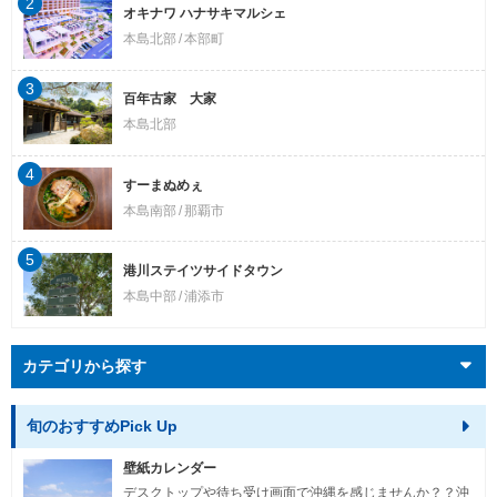
2
オキナワ ハナサキマルシェ
本島北部
本部町
3
百年古家 大家
本島北部
4
すーまぬめぇ
本島南部
那覇市
5
港川ステイツサイドタウン
本島中部
浦添市
カテゴリから探す
旬のおすすめPick Up
壁紙カレンダー
デスクトップや待ち受け画面で沖縄を感じませんか？？沖