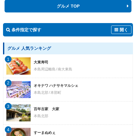
グルメ TOP
条件指定で探す
開く
グルメ 人気ランキング
1
大東寿司
本島周辺離島
南大東島
2
オキナワ ハナサキマルシェ
本島北部
本部町
3
百年古家 大家
本島北部
4
すーまぬめぇ