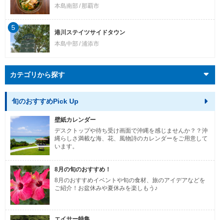
本島南部
那覇市
5
港川ステイツサイドタウン
本島中部
浦添市
カテゴリから探す
旬のおすすめPick Up
壁紙カレンダー
デスクトップや待ち受け画面で沖縄を感じませんか？？沖
縄らしさ満載な海、花、風物詩のカレンダーをご用意して
います。
8月の旬のおすすめ！
8月のおすすめイベントや旬の食材、旅のアイデアなどを
ご紹介！お盆休みや夏休みを楽しもう♪
エイサー特集