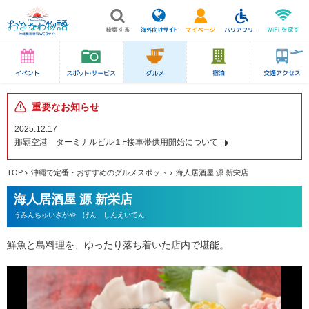
重要なお知らせ
2025.12.17
那覇空港 ターミナルビル１F接車帯供用開始について
TOP
沖縄で定番・おすすめのグルメスポット
海人居酒屋 源 新栄店
海人居酒屋 源 新栄店
うみんちゅいざかや げん しんえいてん
鮮魚と島料理を、ゆったり落ち着いた店内で堪能。