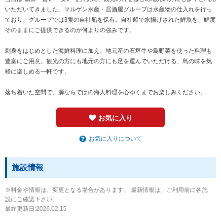
いただいてきました。マルゲン水産・居酒屋グループは水産物の仕入れを行っ
ており、グループでは3隻の自社船を保有。自社船で水揚げされた鮮魚を、鮮度
そのままにご提供できるのが何よりの強みです。
刺身をはじめとした海鮮料理に加え、地元産の石垣牛や島野菜を使った料理も
豊富にご用意。観光の方にも地元の方にも足を運んでいただける、島の味を気
軽に楽しめる一軒です。
落ち着いた空間で、源ならではの海人料理を心ゆくまでお楽しみください。
お気に入り
お気に入りについて
施設情報
※料金や情報は、変更となる場合があります。 最新情報は、ご利用前に各施
設にご確認下さい。
最終更新日:2026.02.15