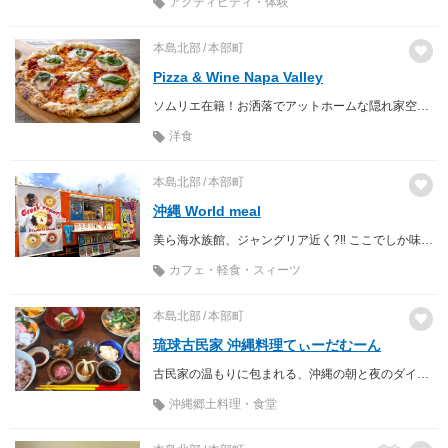
アクティビティ・体験
本島北部
本部町
Pizza & Wine Napa Valley
ソムリエ在籍！お洒落でアットホームな隠れ家空間で焼きたて熱々のピザとカリフォルニア産ワインを味わおう◎
洋食
本島北部
本部町
沖縄 World meal
美ら海水族館、ジャングリア近く?‼️ ここでしか味わえない沖縄✖️世界の料理
カフェ・軽食・スィーツ
本島北部
本部町
琉球古民家 沖縄料理てぃーだむーん
古民家の温もりに包まれる、沖縄の朝と夜のダイニング
沖縄郷土料理・食堂