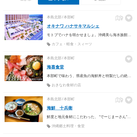
本島北部
本部町
オキナワ ハナサキマルシェ
モトブでハナを咲かせましょ。沖縄美ら海水族館近く。「アラマハイナ コンドホテル」に併設したグルメとショッピングを融合させたエンジョイスポット
カフェ・軽食・スィーツ
本島北部
本部町
海喜食堂
本部町で味わう、県産魚の海鮮丼と特製だしの絶品アクアパッツァ。
おきなわ食材の店
本島北部
本部町
海鮮 十兵衛
鮮度と地元食材にこだわった、 “でーじまーさん”なメニューが勢揃い。
沖縄郷土料理・食堂