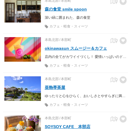
本島北部
本部町
森の食堂 smile spoon
深い緑に囲まれた、森の食堂
カフェ・軽食・スィーツ
本島北部
本部町
okinawasun スムージー＆カフェ
店内の全てがカワイイづくし！ 愛情いっぱいのドリンクに癒されて。
カフェ・軽食・スィーツ
本島北部
本部町
亜熱帯茶屋
ゆったりと心をひらく、おいしさとやすらぎに満ちたオープンカフェ。
カフェ・軽食・スィーツ
本島北部
本部町
SOYSOY CAFE 本部店