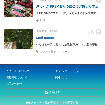
沖しゃぶ PREMIER 今帰仁 JUNGLIA 本店
【Tripadvisorエリア1位】★完全予約制★沖縄最高級の絶品しゃぶしゃぶ♪
和食
本島北部
本部町
Café ichara
やんばるの森に囲まれた隠れ家カフェ。亜熱帯植物が目の前に広がるテラス席が人気です。
カフェ・軽食・スィーツ
このサイトについて
プライバシーポリシー
情報掲載について
関連リンク
お問い合わせ
資料請求
メディア・観光事業者向け沖縄素材集