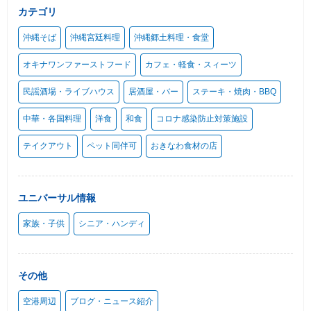
カテゴリ
沖縄そば
沖縄宮廷料理
沖縄郷土料理・食堂
オキナワンファーストフード
カフェ・軽食・スィーツ
民謡酒場・ライブハウス
居酒屋・バー
ステーキ・焼肉・BBQ
中華・各国料理
洋食
和食
コロナ感染防止対策施設
テイクアウト
ペット同伴可
おきなわ食材の店
ユニバーサル情報
家族・子供
シニア・ハンディ
その他
空港周辺
ブログ・ニュース紹介