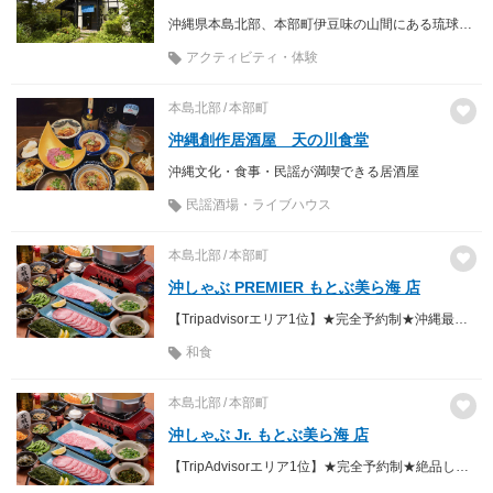
沖縄県本島北部、本部町伊豆味の山間にある琉球藍染め工房です。 藍の葉から泥藍を造り、天然発酵建てで丁寧に染めています。
アクティビティ・体験
本島北部
本部町
沖縄創作居酒屋 天の川食堂
沖縄文化・食事・民謡が満喫できる居酒屋
民謡酒場・ライブハウス
本島北部
本部町
沖しゃぶ PREMIER もとぶ美ら海 店
【Tripadvisorエリア1位】★完全予約制★沖縄最高級の絶品しゃぶしゃぶ♪
和食
本島北部
本部町
沖しゃぶ Jr. もとぶ美ら海 店
【TripAdvisorエリア1位】★完全予約制★絶品しゃぶしゃぶをお手頃に♪