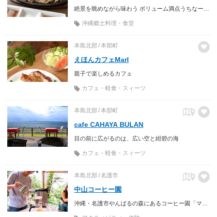
絶景を眺めながら味わう ボリューム満点うちなーカフェ飯！
沖縄郷土料理・食堂
本島北部
本部町
えほんカフェMarl
親子で楽しめるカフェ
カフェ・軽食・スィーツ
本島北部
本部町
cafe CAHAYA BULAN
目の前に広がるのは、広い空と紺碧の海
カフェ・軽食・スィーツ
本島北部
名護市
中山コーヒー園
沖縄・名護市やんばるの森にあるコーヒー園「マメからタネに、自分のコーヒーを変えてみる」体験を提供しています。