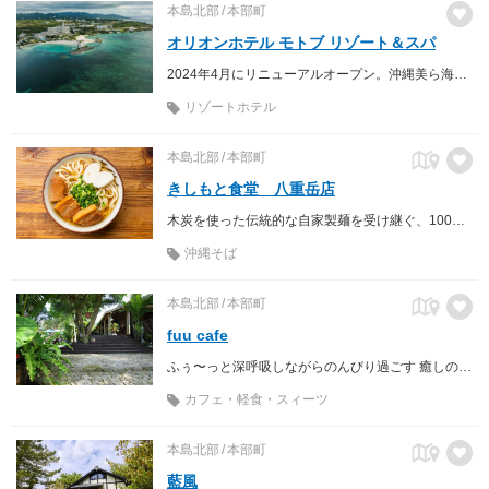
本島北部
本部町
オリオンホテル モトブ リゾート＆スパ
2024年4月にリニューアルオープン。沖縄美ら海水族館徒歩7分・エメラルドビーチ(海洋博公園)徒歩2分・備瀬のフクギ並木徒歩3分の立地にあるリゾートホテル。北部観光の拠点に最適です。
リゾートホテル
本島北部
本部町
きしもと食堂 八重岳店
木炭を使った伝統的な自家製麺を受け継ぐ、100年余の歴史の味。
沖縄そば
本島北部
本部町
fuu cafe
ふぅ〜っと深呼吸しながらのんびり過ごす 癒しのカフェ
カフェ・軽食・スィーツ
本島北部
本部町
藍風