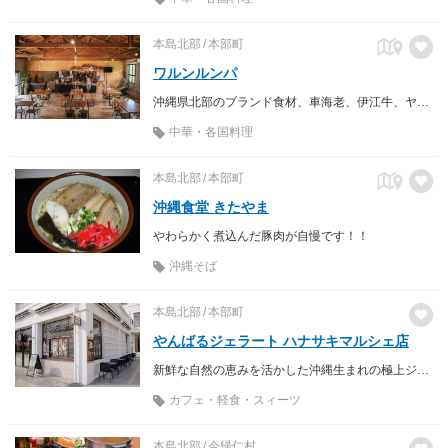
本島北部
本部町
ワルンルンパ
沖縄県北部のブランド食材、車海老、伊江牛、ヤンバル若鳥を使用したインドネシア風カレー専門店
中華・各国料理
本島北部
本部町
沖縄食堂 きたやま
やわらかく煮込んだ豚肉が自慢です！！
沖縄そば
本島北部
本部町
やんばるジェラート ハナサキマルシェ店
新鮮な自然の恵みを活かした沖縄生まれの極上ジェラート
カフェ・軽食・スィーツ
本島北部
今帰仁村