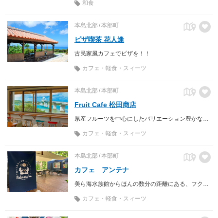
和食
本島北部
本部町
ピザ喫茶 花人逢
古民家風カフェでピザを！！
カフェ・軽食・スィーツ
本島北部
本部町
Fruit Cafe 松田商店
県産フルーツを中心にしたバリエーション豊かなスイーツが楽しめるフルーツカフェ。
カフェ・軽食・スィーツ
本島北部
本部町
カフェ アンテナ
美ら海水族館からほんの数分の距離にある、フクギ並木で知られる備瀬の森の中に佇む特別なカフェ、アンテナ
カフェ・軽食・スィーツ