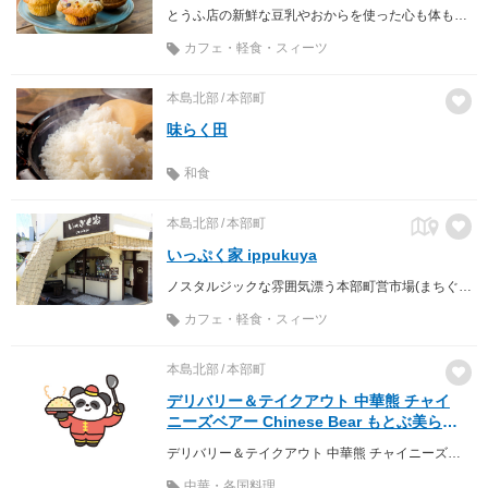
とうふ店の新鮮な豆乳やおからを使った心も体も喜ぶランチとスイーツのお店
カフェ・軽食・スィーツ
本島北部
本部町
味らく田
和食
本島北部
本部町
いっぷく家 ippukuya
ノスタルジックな雰囲気漂う本部町営市場(まちぐゎ～)の角に佇む、いっぷく家
カフェ・軽食・スィーツ
本島北部
本部町
デリバリー＆テイクアウト 中華熊 チャイ
ニーズベアー Chinese Bear もとぶ美ら海
店
デリバリー＆テイクアウト 中華熊 チャイニーズベアー Chinese Bear もとぶ美ら海店
中華・各国料理