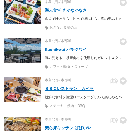
本島北部
本部町
海人食堂 さかなかなさ
食堂で味わうも、釣って楽しむも。海の恵みをまるごと満喫できる漁師の食堂。
おきなわ食材の店
本島北部
本部町
Bachikwai バチクワイ
海の見える、県産食材を使用したガレット＆クレープ専門店！ 美ら海水族館近く
カフェ・軽食・スィーツ
本島北部
本部町
ＢＢＱレストラン カペラ
新鮮な食材を無煙ロースターグリルで楽しめるバーベキューレストランです。
ステーキ・焼肉・BBQ
本島北部
本部町
美ら海キッチン ぱぱいや