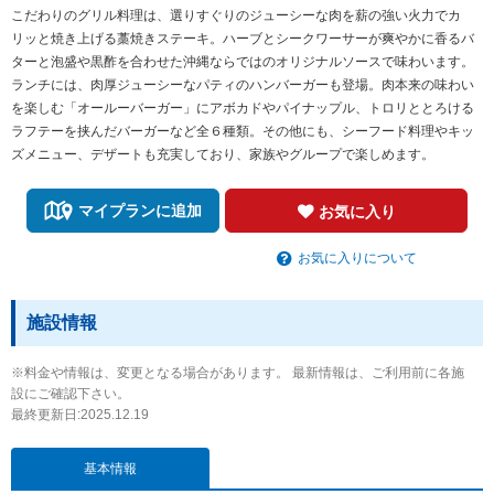
こだわりのグリル料理は、選りすぐりのジューシーな肉を薪の強い火力でカ
リッと焼き上げる藁焼きステーキ。ハーブとシークワーサーが爽やかに香るバ
ターと泡盛や黒酢を合わせた沖縄ならではのオリジナルソースで味わいます。
ランチには、肉厚ジューシーなパティのハンバーガーも登場。肉本来の味わい
を楽しむ「オールーバーガー」にアボカドやパイナップル、トロリととろける
ラフテーを挟んだバーガーなど全６種類。その他にも、シーフード料理やキッ
ズメニュー、デザートも充実しており、家族やグループで楽しめます。
マイプランに追加
お気に入り
お気に入りについて
施設情報
※料金や情報は、変更となる場合があります。 最新情報は、ご利用前に各施
設にご確認下さい。
最終更新日:2025.12.19
基本情報