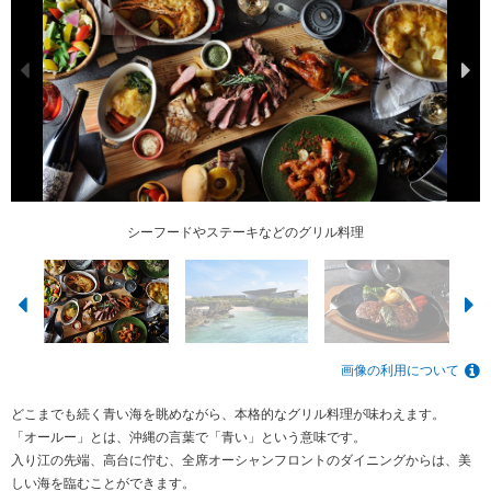
琉球石灰岩の石垣「グック」に囲まれたエントランス
シーフードやステーキなどのグリル料理
美しい夕焼けを眺めながら
入り江を囲むように佇む
オリジナルハンバーガー
海を一望するダイニング
トロピカルパフェ
藁焼きステーキ
キッズプレート
ステーキ
画像の利用について
どこまでも続く青い海を眺めながら、本格的なグリル料理が味わえます。
「オールー」とは、沖縄の言葉で「青い」という意味です。
入り江の先端、高台に佇む、全席オーシャンフロントのダイニングからは、美
しい海を臨むことができます。