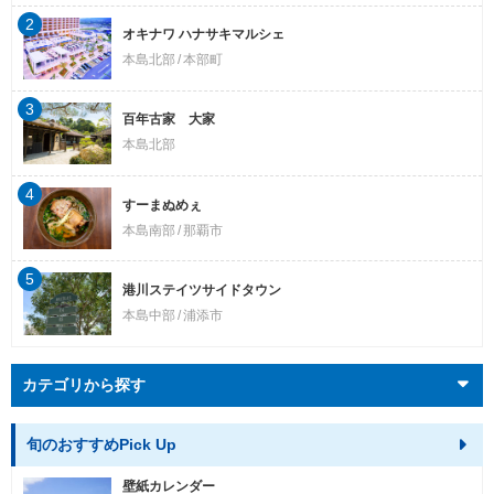
2
オキナワ ハナサキマルシェ
本島北部
本部町
3
百年古家 大家
本島北部
4
すーまぬめぇ
本島南部
那覇市
5
港川ステイツサイドタウン
本島中部
浦添市
カテゴリから探す
旬のおすすめPick Up
壁紙カレンダー