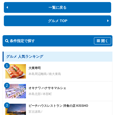
一覧に戻る
グルメ TOP
条件指定で探す
開く
グルメ 人気ランキング
1
大東寿司
本島周辺離島
南大東島
2
オキナワ ハナサキマルシェ
本島北部
本部町
3
ビーチハウスレストラン 洋食の店 KISSHO
宮古諸島