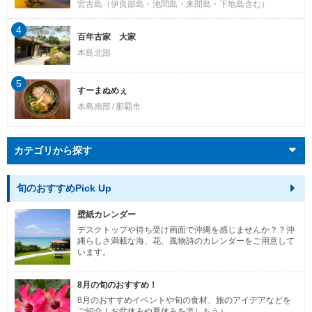
宮古島（伊良部島・池間島・来間島・下地島含む）
4
百年古家 大家
本島北部
5
すーまぬめぇ
本島南部
那覇市
カテゴリから探す
旬のおすすめPick Up
壁紙カレンダー
デスクトップや待ち受け画面で沖縄を感じませんか？？沖
縄らしさ満載な海、花、風物詩のカレンダーをご用意して
います。
8月の旬のおすすめ！
8月のおすすめイベントや旬の食材、旅のアイデアなどを
ご紹介！お盆休みや夏休みを楽しもう♪