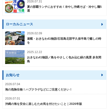
2026.07.31
夏の那覇ランチにおすすめ！冷やし沖縄そば・冷やし麺5
選
ローカルニュース
2026.02.09
連載・おきなわ41物語/石垣島北部平久保半島で癒しの時
を
2025.12.22
おきなわ41物語／島をやさしく包み込む緑の風景 多良間
島
お知らせ
2026.07.04
海の危険生物！ハブクラゲなどにご注意ください！
2026.07.01
沖縄の海を安全に楽しむため気を付けたいこと｜2026年版