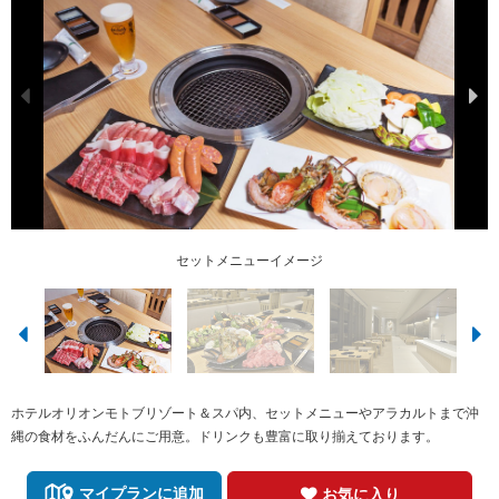
エメラルドビーチが目の前 景色の綺麗な立地です。
ホテルオリオンモトブリゾート＆スパ
セットメニューイメージ
ファミリーやグループで
レストラン店内
ホテルオリオンモトブリゾート＆スパ内、セットメニューやアラカルトまで沖
縄の食材をふんだんにご用意。ドリンクも豊富に取り揃えております。
マイプランに追加
お気に入り