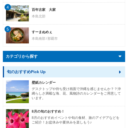
4
百年古家 大家
本島北部
5
すーまぬめぇ
本島南部
那覇市
カテゴリから探す
旬のおすすめPick Up
壁紙カレンダー
デスクトップや待ち受け画面で沖縄を感じませんか？？沖
縄らしさ満載な海、花、風物詩のカレンダーをご用意して
います。
8月の旬のおすすめ！
8月のおすすめイベントや旬の食材、旅のアイデアなどを
ご紹介！お盆休みや夏休みを楽しもう♪