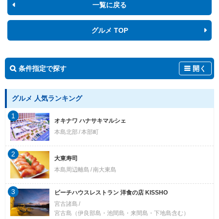
一覧に戻る
グルメ TOP
条件指定で探す
開く
グルメ 人気ランキング
1
オキナワ ハナサキマルシェ
本島北部
本部町
2
大東寿司
本島周辺離島
南大東島
3
ビーチハウスレストラン 洋食の店 KISSHO
宮古諸島
宮古島（伊良部島・池間島・来間島・下地島含む）