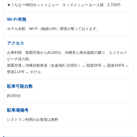
★うちなーBBQセットメニュー キッズメニュー お一人様 2,700円
Wi-Fi有無
ホテル全館 Wi-Fi（無線LAN）環境が整っております。
アクセス
お車利用 那覇空港から約100分。沖縄美ら海水族館の隣り、エメラルド
ビーチ目の前。
那覇空港→沖縄自動車道（名嘉地IC-許田IC）→ 国道58号 → 国道449号 →
県道114号 → ホテル
駐車可能台数
約200台
駐車場備考
レストラン利用のお客様は無料