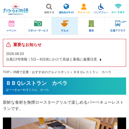
重要なお知らせ
2026.08.03
台風13号情報｜5日～8日頃にかけて高波と暴風に厳重注意
TOP
沖縄で定番・おすすめのグルメスポット
ＢＢＱレストラン カペラ
ＢＢＱレストラン カペラ
ばーべきゅーれすとらん かぺら
新鮮な食材を無煙ロースターグリルで楽しめるバーベキューレスト
ランです。