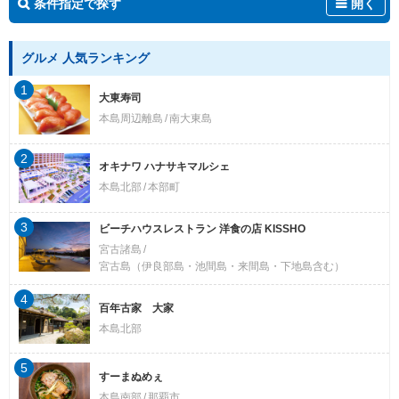
条件指定で探す
開く
グルメ 人気ランキング
1
大東寿司
本島周辺離島
南大東島
2
オキナワ ハナサキマルシェ
本島北部
本部町
3
ビーチハウスレストラン 洋食の店 KISSHO
宮古諸島
宮古島（伊良部島・池間島・来間島・下地島含む）
4
百年古家 大家
本島北部
5
すーまぬめぇ
本島南部
那覇市