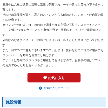
石垣牛は八重山諸島の温暖な気候で飼育され、一年中青々と茂った草を食べて
育ちます。
そのため栄養価が高く、寒さのストレスからも解放されていることが肉質の良
さの秘密です。
カウンターのお席では、目の前で調理される良質な石垣牛のステーキととも
に、 沖縄で採れる色とりどりの新鮮な野菜、果物をじっくりとご堪能頂けま
す。
店内はみなさまにゆっくりお過ごし頂ける様、広々とした造りになっておりま
す。
また、個室のご用意もございますので、記念日、接待などでご利用の場合にも
プライベートな時間をお過ごし頂けます。
デザートは専用のラウンジをご用意しておりますので、お食事の後はソファー
のお席でゆったりとおくつろぎ下さい。
お気に入り
お気に入りについて
施設情報