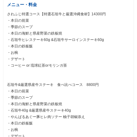
メニュー・料金
さわふじ特選コース【特選石垣牛と厳選沖縄食材】14300円
・本日の前菜
・季節のスープ
・本日の海鮮と県産野菜の鉄板焼
・石垣牛ヒレステーキ60g &石垣牛サーロインステーキ60g
・本日の鉄板飯
・お椀
・デザート
・コーヒー or 琉球紅茶orモリンガ茶
石垣牛&厳選県産牛ステーキ 食べ比べコース 8800円
・本日の前菜
・季節のスープ
・本日の海鮮と県産野菜の鉄板焼
・石垣牛40g &厳選県産牛ステーキ40g
・やんばるあぐー豚ヒレ肉ソテー 柚子胡椒添え
・本日の鉄板飯
・お椀
・デザート