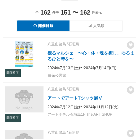
162
151
〜
162
全
件中
件表示
開催日順
人気順
八重山諸島
石垣島
癒るマルシェ 〜心・体・魂を癒し、ゆるま
るひと時を〜
2024年7月13日(土)〜2024年7月14日(日)
開催終了
白保公民館
八重山諸島
石垣島
アートでアートTシャツ展Ⅴ
2024年7月12日(金)〜2024年11月12日(火)
アートホテル石垣島1F The ART SHOP
開催終了
八重山諸島
石垣島