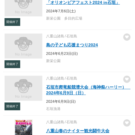
「オリオンビアフェスト2024 in石垣」
2024年7月6日(土)
新栄公園 多目的広場
開催終了
八重山諸島
石垣島
島の子ども応援まつり2024
2024年6月23日(日)
新栄公園
開催終了
八重山諸島
石垣島
石垣市爬竜船競漕大会（海神祭ハーリー）
2024年6月9日（日）
2024年6月9日(日)
開催終了
石垣漁港
八重山諸島
石垣島
八重山春のナイター観光闘牛大会