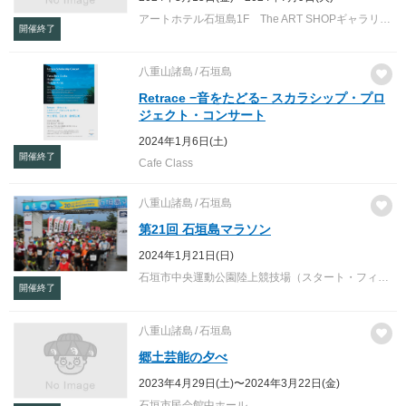
アートホテル石垣島1F The ART SHOPギャラリーゾーン
開催終了
八重山諸島
石垣島
Retrace −音をたどる− スカラシップ・プロ
ジェクト・コンサート
2024年1月6日(土)
開催終了
Cafe Class
八重山諸島
石垣島
第21回 石垣島マラソン
2024年1月21日(日)
石垣市中央運動公園陸上競技場（スタート・フィニッシュ）
開催終了
八重山諸島
石垣島
郷土芸能の夕べ
2023年4月29日(土)〜2024年3月22日(金)
石垣市民会館中ホール