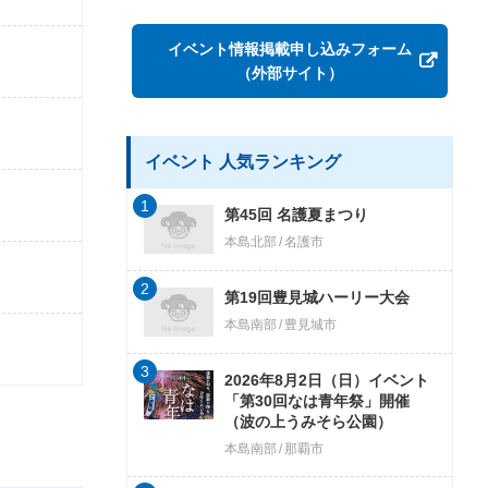
イベント情報掲載申し込みフォーム
（外部サイト）
イベント 人気ランキング
1
第45回 名護夏まつり
本島北部
名護市
2
第19回豊見城ハーリー大会
本島南部
豊見城市
3
2026年8月2日（日）イベント
「第30回なは青年祭」開催
（波の上うみそら公園）
本島南部
那覇市