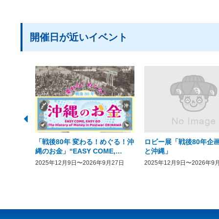
開催日が近いイベント
「戦後80年 変わる！めぐる！沖
ロビー展「戦後80年企画
縄のお金」“EASY COME,
と沖縄」
EASY GO － The History of
2025年12月9日〜2026年9月27日
2025年12月9日〜2026年9
Money in Postwar OKINAWA”