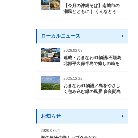
【今月の沖縄そば】南城市の
潮風とともに｜ くんなとぅ
ローカルニュース
2026.02.09
連載・おきなわ41物語/石垣島
北部平久保半島で癒しの時を
2025.12.22
おきなわ41物語／島をやさし
く包み込む緑の風景 多良間島
お知らせ
2026.07.04
海の危険生物！ハブクラゲな