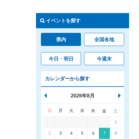
イベントを探す
県内
全国各地
今日・明日
今週末
カレンダーから探す
2026年8月
日
月
火
水
木
金
土
1
2
3
4
5
6
7
8