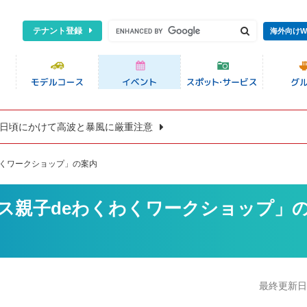
テナント登録
海外向けW
8日頃にかけて高波と暴風に厳重注意
わくワークショップ」の案内
ス親子deわくわくワークショップ」
最終更新日:2