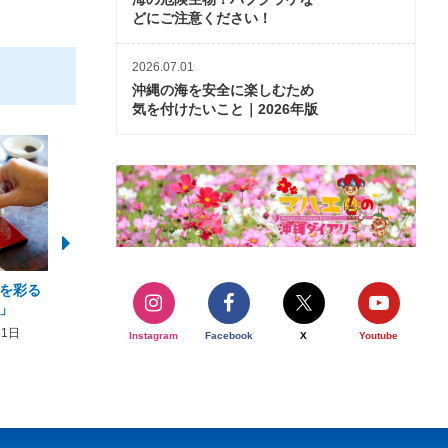
どにご注意ください！
2026.07.01
沖縄の海を安全に楽しむため
気を付けたいこと｜2026年版
を彩る
2026年度 かりゆしビーチ営業
【期間限定】オーシャン
」
期間および営業時間のお知らせ
開催について
31日
2026年3月5日〜2026年10月31日
2026年3月20日〜2026年11
Instagram
Facebook
X
Youtube