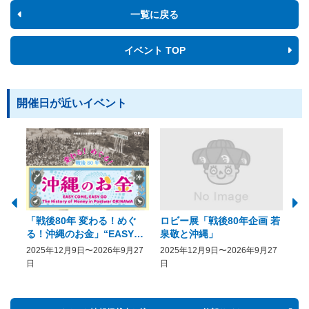
一覧に戻る
イベント TOP
開催日が近いイベント
「戦後80年 変わる！めぐ
ロビー展「戦後80年企画 若
美
る！沖縄のお金」“EASY
泉敬と沖縄」
20
COME, EASY GO － The
2025年12月9日〜2026年9月27
2025年12月9日〜2026年9月27
20
History of Money in
日
日
Postwar OKINAWA”