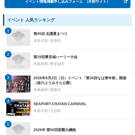
イベント情報掲載申し込みフォーム
（外部サイト）
イベント 人気ランキング
1
第45回 名護夏まつり
本島北部
名護市
2
第19回豊見城ハーリー大会
本島南部
豊見城市
3
2026年8月2日（日）イベント「第30回なは青年祭」開催
（波の上うみそら公園）
本島南部
那覇市
4
SEAPORT CHATAN CARNIVAL
本島中部
北谷町
5
2026年 第56回那覇大綱挽