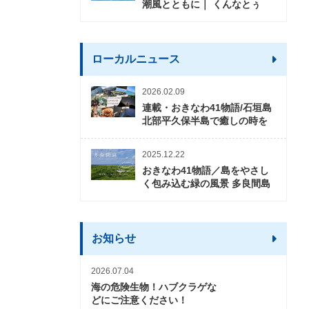
潮風とともに｜ くんなとぅ
ローカルニュース
2026.02.09
連載・おきなわ41物語/石垣島
北部平久保半島で癒しの時を
2025.12.22
おきなわ41物語／島をやさし
く包み込む緑の風景 多良間島
お知らせ
2026.07.04
海の危険生物！ハブクラゲな
どにご注意ください！