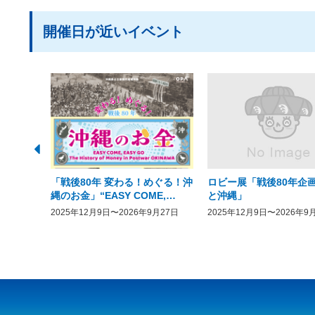
開催日が近いイベント
「戦後80年 変わる！めぐる！沖
ロビー展「戦後80年企画
縄のお金」“EASY COME,
と沖縄」
EASY GO － The History of
2025年12月9日〜2026年9月27日
2025年12月9日〜2026年9
Money in Postwar OKINAWA”