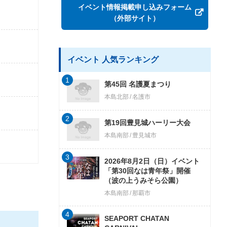
イベント情報掲載申し込みフォーム
（外部サイト）
イベント 人気ランキング
1
第45回 名護夏まつり
本島北部
名護市
2
第19回豊見城ハーリー大会
本島南部
豊見城市
3
2026年8月2日（日）イベント
「第30回なは青年祭」開催
（波の上うみそら公園）
本島南部
那覇市
4
SEAPORT CHATAN