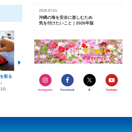
2026.07.01
沖縄の海を安全に楽しむため
気を付けたいこと｜2026年版
を彩る
2026年度 かりゆしビーチ営業
【期間限定】オーシャン
」
期間および営業時間のお知らせ
開催について
31日
2026年3月5日〜2026年10月31日
2026年3月20日〜2026年11
Instagram
Facebook
X
Youtube