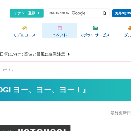
テナント登録
海外向けW
8日頃にかけて高波と暴風に厳重注意
、ヨー！』
OGI ヨー、ヨー、ヨー！』
最終更新日:2