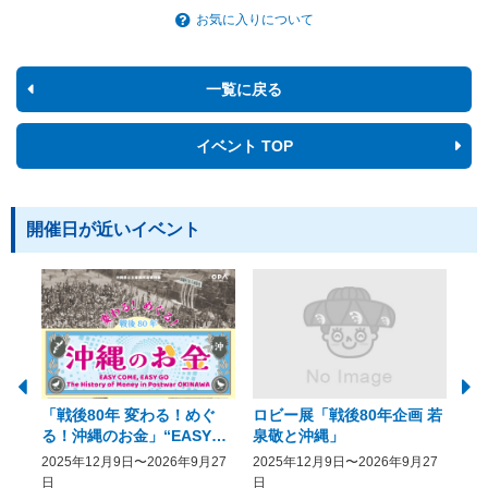
お気に入りについて
一覧に戻る
イベント TOP
開催日が近いイベント
「戦後80年 変わる！めぐ
ロビー展「戦後80年企画 若
美
る！沖縄のお金」“EASY
泉敬と沖縄」
20
COME, EASY GO － The
2025年12月9日〜2026年9月27
2025年12月9日〜2026年9月27
20
History of Money in
日
日