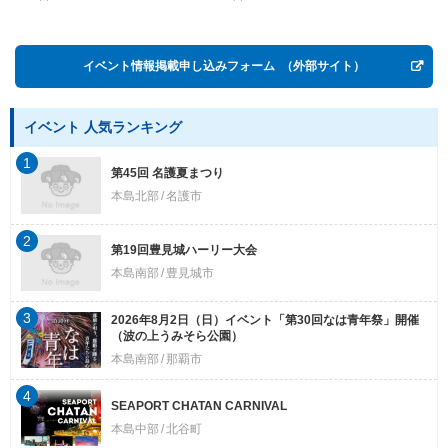
Postwar OKINAWA”
イベント情報掲載申し込みフォーム
（外部サイト）
イベント 人気ランキング
1
第45回 名護夏まつり
本島北部
名護市
2
第19回豊見城ハーリー大会
本島南部
豊見城市
3
2026年8月2日（日）イベント「第30回なは青年祭」開催
（波の上うみそら公園）
本島南部
那覇市
4
SEAPORT CHATAN CARNIVAL
本島中部
北谷町