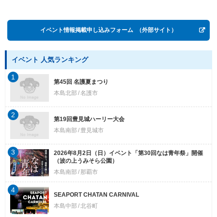
Postwar OKINAWA”
イベント情報掲載申し込みフォーム
（外部サイト）
イベント 人気ランキング
1
第45回 名護夏まつり
本島北部
名護市
2
第19回豊見城ハーリー大会
本島南部
豊見城市
3
2026年8月2日（日）イベント「第30回なは青年祭」開催
（波の上うみそら公園）
本島南部
那覇市
4
SEAPORT CHATAN CARNIVAL
本島中部
北谷町