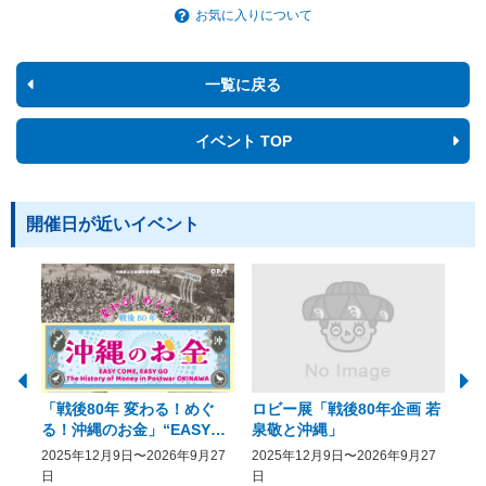
お気に入りについて
一覧に戻る
イベント TOP
開催日が近いイベント
「戦後80年 変わる！めぐ
ロビー展「戦後80年企画 若
美
る！沖縄のお金」“EASY
泉敬と沖縄」
20
COME, EASY GO － The
2025年12月9日〜2026年9月27
2025年12月9日〜2026年9月27
20
History of Money in
日
日