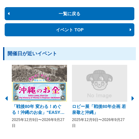
一覧に戻る
イベント TOP
開催日が近いイベント
「戦後80年 変わる！めぐ
ロビー展「戦後80年企画 若
美
る！沖縄のお金」“EASY
泉敬と沖縄」
20
COME, EASY GO － The
2025年12月9日〜2026年9月27
2025年12月9日〜2026年9月27
20
History of Money in
日
日
Postwar OKINAWA”