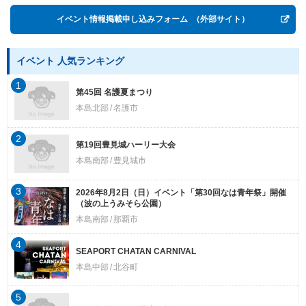
イベント情報掲載申し込みフォーム
（外部サイト）
イベント 人気ランキング
1
第45回 名護夏まつり
本島北部
名護市
2
第19回豊見城ハーリー大会
本島南部
豊見城市
3
2026年8月2日（日）イベント「第30回なは青年祭」開催
（波の上うみそら公園）
本島南部
那覇市
4
SEAPORT CHATAN CARNIVAL
本島中部
北谷町
5