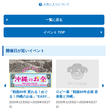
お気に入りについて
一覧に戻る
イベント TOP
開催日が近いイベント
「戦後80年 変わる！めぐ
ロビー展「戦後80年企画 若
美
る！沖縄のお金」“EASY
泉敬と沖縄」
20
COME, EASY GO － The
2025年12月9日〜2026年9月27
2025年12月9日〜2026年9月27
20
History of Money in
日
日