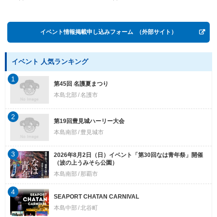
Postwar OKINAWA”
イベント情報掲載申し込みフォーム
（外部サイト）
イベント 人気ランキング
1
第45回 名護夏まつり
本島北部
名護市
2
第19回豊見城ハーリー大会
本島南部
豊見城市
3
2026年8月2日（日）イベント「第30回なは青年祭」開催
（波の上うみそら公園）
本島南部
那覇市
4
SEAPORT CHATAN CARNIVAL
本島中部
北谷町