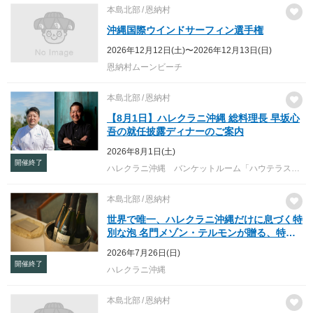
本島北部
恩納村
沖縄国際ウインドサーフィン選手権
2026年12月12日(土)〜2026年12月13日(日)
恩納村ムーンビーチ
本島北部
恩納村
【8月1日】ハレクラニ沖縄 総料理長 早坂心
吾の就任披露ディナーのご案内
2026年8月1日(土)
開催終了
ハレクラニ沖縄 バンケットルーム「ハウテラス」(ビーチフロントウイング 3階)
本島北部
恩納村
世界で唯一、ハレクラニ沖縄だけに息づく特
別な泡 名門メゾン・テルモンが贈る、特別
な専用キュヴェが誕生
2026年7月26日(日)
開催終了
ハレクラニ沖縄
本島北部
恩納村