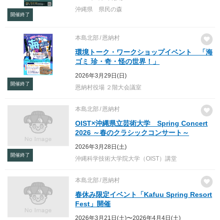
沖縄県 県民の森
開催終了
本島北部
恩納村
環境トーク・ワークショップイベント 「海
ゴミ 珍・奇・怪の世界！」
2026年3月29日(日)
開催終了
恩納村役場 ２階大会議室
本島北部
恩納村
OIST×沖縄県立芸術大学 Spring Concert
2026 ～春のクラシックコンサート～
2026年3月28日(土)
開催終了
沖縄科学技術大学院大学（OIST）講堂
本島北部
恩納村
春休み限定イベント「Kafuu Spring Resort
Fest」開催
2026年3月21日(土)〜2026年4月4日(土)