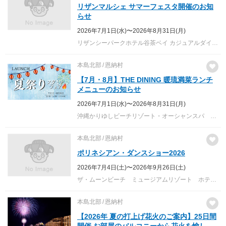
リザンマルシェ サマーフェスタ開催のお知
らせ
2026年7月1日(水)〜2026年8月31日(月)
リザンシーパークホテル谷茶ベイ カジュアルダイニング ブルーラグーン
本島北部
恩納村
【7月・8月】THE DINING 暖琉満菜ランチ
メニューのお知らせ
2026年7月1日(水)〜2026年8月31日(月)
沖縄かりゆしビーチリゾート・オーシャンスパ ランチ会場 THE DINING 暖琉満菜
本島北部
恩納村
ポリネシアン・ダンスショー2026
2026年7月4日(土)〜2026年9月26日(土)
ザ・ムーンビーチ ミュージアムリゾート ホテル１Ｆ オールデイダイニング「コラーロ」前 特設ステージ
本島北部
恩納村
【2026年 夏の打上げ花火のご案内】25日間