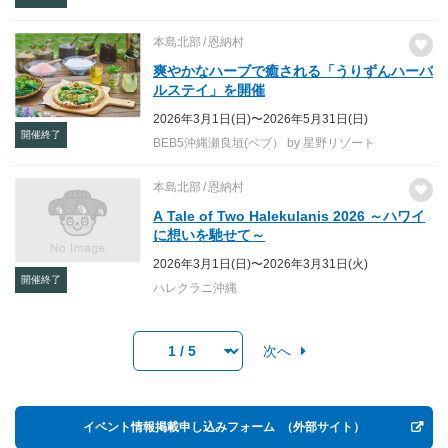
本島北部
恩納村
爽やかなハーブで癒される「うりずんハーバ
ルステイ」を開催
2026年3月1日(日)〜2026年5月31日(日)
開催終了
BEB5沖縄瀬良垣(ベブ） by 星野リゾート
本島北部
恩納村
A Tale of Two Halekulanis 2026 ～ハワイ
に想いを馳せて～
2026年3月1日(日)〜2026年3月31日(火)
開催終了
ハレクラニ沖縄
次へ
イベント情報掲載申し込みフォーム
（外部サイト）