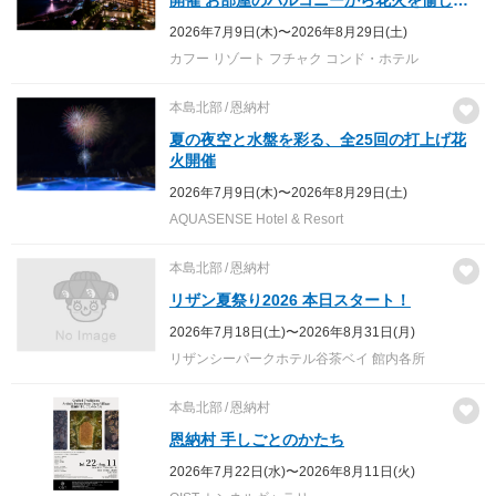
開催 お部屋のバルコニーから花火を愉しむ
沖縄リゾートステイを
2026年7月9日(木)〜2026年8月29日(土)
カフー リゾート フチャク コンド・ホテル
本島北部
恩納村
夏の夜空と水盤を彩る、全25回の打上げ花
火開催
2026年7月9日(木)〜2026年8月29日(土)
AQUASENSE Hotel & Resort
本島北部
恩納村
リザン夏祭り2026 本日スタート！
2026年7月18日(土)〜2026年8月31日(月)
リザンシーパークホテル谷茶ベイ 館内各所
本島北部
恩納村
恩納村 手しごとのかたち
2026年7月22日(水)〜2026年8月11日(火)