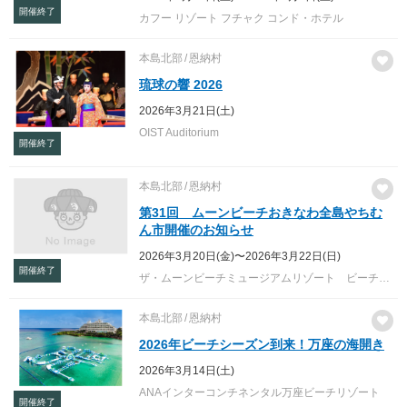
開催終了
カフー リゾート フチャク コンド・ホテル
本島北部
恩納村
琉球の響 2026
2026年3月21日(土)
OIST Auditorium
開催終了
本島北部
恩納村
第31回 ムーンビーチおきなわ全島やちむ
ん市開催のお知らせ
2026年3月20日(金)〜2026年3月22日(日)
開催終了
ザ・ムーンビーチミュージアムリゾート ビーチフロア
本島北部
恩納村
2026年ビーチシーズン到来！万座の海開き
2026年3月14日(土)
ANAインターコンチネンタル万座ビーチリゾート
開催終了