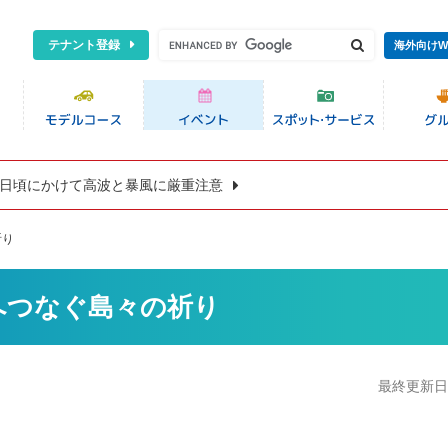
テナント登録
海外向けW
8日頃にかけて高波と暴風に厳重注意
祈り
へつなぐ島々の祈り
最終更新日:2