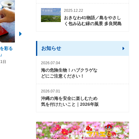
2025.12.22
おきなわ41物語／島をやさし
く包み込む緑の風景 多良間島
お知らせ
を彩る
2026年度 かりゆしビーチ営業
【期間限定】オーシャン
」
期間および営業時間のお知らせ
開催について
31日
2026年3月5日〜2026年10月31日
2026年3月20日〜2026年11
2026.07.04
海の危険生物！ハブクラゲな
どにご注意ください！
2026.07.01
沖縄の海を安全に楽しむため
気を付けたいこと｜2026年版