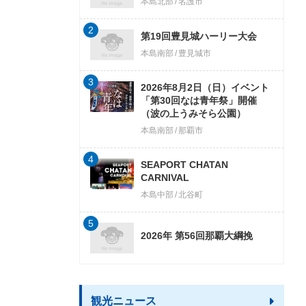
本島北部
名護市
2
第19回豊見城ハーリー大会
本島南部
豊見城市
3
2026年8月2日（日）イベント
「第30回なは青年祭」開催
（波の上うみそら公園）
本島南部
那覇市
4
SEAPORT CHATAN
CARNIVAL
本島中部
北谷町
5
2026年 第56回那覇大綱挽
観光ニュース