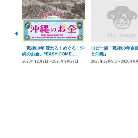
「戦後80年 変わる！めぐる！沖
ロビー展「戦後80年企画
縄のお金」“EASY COME,
と沖縄」
EASY GO － The History of
2025年12月9日〜2026年9月27日
2025年12月9日〜2026年9
Money in Postwar OKINAWA”