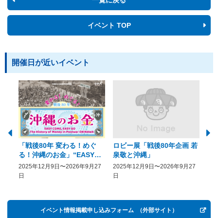
イベント TOP
開催日が近いイベント
「戦後80年 変わる！めぐ
ロビー展「戦後80年企画 若
美
る！沖縄のお金」“EASY
泉敬と沖縄」
20
COME, EASY GO － The
2025年12月9日〜2026年9月27
2025年12月9日〜2026年9月27
20
History of Money in
日
日
Postwar OKINAWA”
イベント情報掲載申し込みフォーム
（外部サイト）