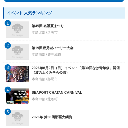
イベント 人気ランキング
1
第45回 名護夏まつり
本島北部
名護市
2
第19回豊見城ハーリー大会
本島南部
豊見城市
3
2026年8月2日（日）イベント「第30回なは青年祭」開催
（波の上うみそら公園）
本島南部
那覇市
4
SEAPORT CHATAN CARNIVAL
本島中部
北谷町
5
2026年 第56回那覇大綱挽