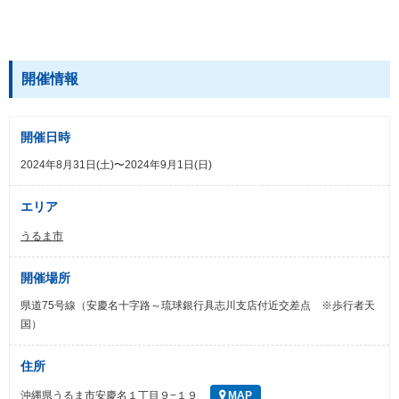
開催情報
開催日時
2024年8月31日(土)〜2024年9月1日(日)
エリア
うるま市
開催場所
県道75号線（安慶名十字路～琉球銀行具志川支店付近交差点 ※歩行者天
国）
住所
沖縄県うるま市安慶名１丁目９−１９
MAP