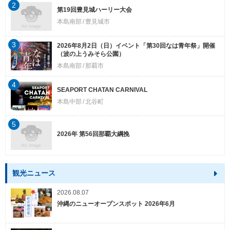
2
第19回豊見城ハーリー大会
本島南部
豊見城市
3
2026年8月2日（日）イベント「第30回なは青年祭」開催
（波の上うみそら公園）
本島南部
那覇市
4
SEAPORT CHATAN CARNIVAL
本島中部
北谷町
5
2026年 第56回那覇大綱挽
観光ニュース
2026.08.07
沖縄のニューオープンスポット 2026年6月