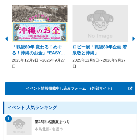
「戦後80年 変わる！めぐ
ロビー展「戦後80年企画 若
美
る！沖縄のお金」“EASY
泉敬と沖縄」
20
COME, EASY GO － The
2025年12月9日〜2026年9月27
2025年12月9日〜2026年9月27
20
History of Money in
日
日
Postwar OKINAWA”
イベント情報掲載申し込みフォーム
（外部サイト）
イベント 人気ランキング
1
第45回 名護夏まつり
本島北部
名護市