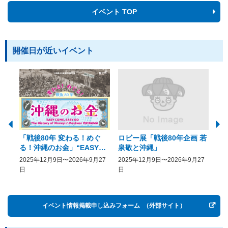
イベント TOP
開催日が近いイベント
「戦後80年 変わる！めぐ
ロビー展「戦後80年企画 若
美
る！沖縄のお金」“EASY
泉敬と沖縄」
20
COME, EASY GO － The
2025年12月9日〜2026年9月27
2025年12月9日〜2026年9月27
20
History of Money in
日
日
Postwar OKINAWA”
イベント情報掲載申し込みフォーム
（外部サイト）