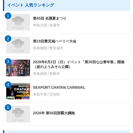
イベント 人気ランキング
1
第45回 名護夏まつり
本島北部
名護市
2
第19回豊見城ハーリー大会
本島南部
豊見城市
3
2026年8月2日（日）イベント「第30回なは青年祭」開催
（波の上うみそら公園）
本島南部
那覇市
4
SEAPORT CHATAN CARNIVAL
本島中部
北谷町
5
2026年 第56回那覇大綱挽