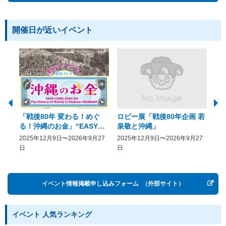
開催日が近いイベント
「戦後80年 変わる！めぐ
ロビー展「戦後80年企画 若
美
る！沖縄のお金」“EASY
泉敬と沖縄」
20
COME, EASY GO － The
2025年12月9日〜2026年9月27
2025年12月9日〜2026年9月27
20
History of Money in
日
日
Postwar OKINAWA”
イベント情報掲載申し込みフォーム
（外部サイト）
イベント 人気ランキング