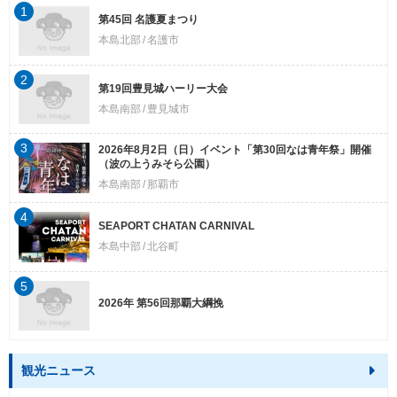
1
第45回 名護夏まつり
本島北部
名護市
2
第19回豊見城ハーリー大会
本島南部
豊見城市
3
2026年8月2日（日）イベント「第30回なは青年祭」開催
（波の上うみそら公園）
本島南部
那覇市
4
SEAPORT CHATAN CARNIVAL
本島中部
北谷町
5
2026年 第56回那覇大綱挽
観光ニュース