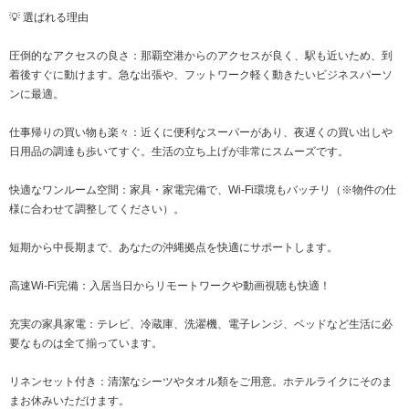
💡 選ばれる理由
圧倒的なアクセスの良さ：那覇空港からのアクセスが良く、駅も近いため、到
着後すぐに動けます。急な出張や、フットワーク軽く動きたいビジネスパーソ
ンに最適。
仕事帰りの買い物も楽々：近くに便利なスーパーがあり、夜遅くの買い出しや
日用品の調達も歩いてすぐ。生活の立ち上げが非常にスムーズです。
快適なワンルーム空間：家具・家電完備で、Wi-Fi環境もバッチリ（※物件の仕
様に合わせて調整してください）。
短期から中長期まで、あなたの沖縄拠点を快適にサポートします。
高速Wi-Fi完備：入居当日からリモートワークや動画視聴も快適！
充実の家具家電：テレビ、冷蔵庫、洗濯機、電子レンジ、ベッドなど生活に必
要なものは全て揃っています。
リネンセット付き：清潔なシーツやタオル類をご用意。ホテルライクにそのま
まお休みいただけます。