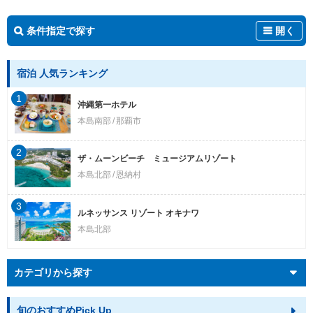
条件指定で探す
開く
宿泊 人気ランキング
1
沖縄第一ホテル
本島南部
那覇市
2
ザ・ムーンビーチ ミュージアムリゾート
本島北部
恩納村
3
ルネッサンス リゾート オキナワ
本島北部
カテゴリから探す
旬のおすすめPick Up