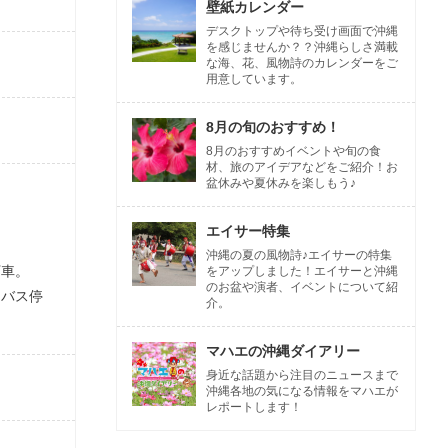
壁紙カレンダー
デスクトップや待ち受け画面で沖縄
を感じませんか？？沖縄らしさ満載
な海、花、風物詩のカレンダーをご
用意しています。
8月の旬のおすすめ！
8月のおすすめイベントや旬の食
材、旅のアイデアなどをご紹介！お
盆休みや夏休みを楽しもう♪
エイサー特集
沖縄の夏の風物詩♪エイサーの特集
下車。
をアップしました！エイサーと沖縄
のお盆や演者、イベントについて紹
、バス停
介。
マハエの沖縄ダイアリー
身近な話題から注目のニュースまで
沖縄各地の気になる情報をマハエが
レポートします！