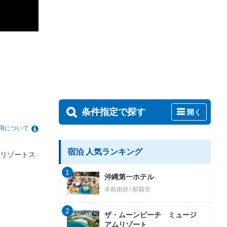
条件指定で探す
開く
用について
宿泊 人気ランキング
リゾートス
1
沖縄第一ホテル
本島南部
那覇市
2
ザ・ムーンビーチ ミュージ
アムリゾート