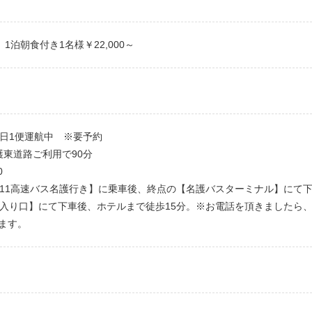
泊朝食付き1名様￥22,000～
日1便運航中 ※要予約
護東道路ご利用で90分
0
111高速バス名護行き】に乗車後、終点の【名護バスターミナル】にて
チ入り口】にて下車後、ホテルまで徒歩15分。※お電話を頂きましたら
ます。