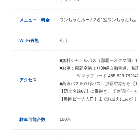
ワンちゃんルーム2名1室ワンちゃん1匹 1
メニュー・料金
あり
Wi-Fi有無
■無料シャトルバス（那覇ーオクマ間）1
■お車：那覇空港より沖縄自動車道、名
※マップコード 485 829 792*4
アクセス
■高速バス＆路線バス：那覇空港から【
【辺土名線67】に乗継ぎ、【奥間ビー
【奥間ビーチ入口】までお迎えにあがり
150台
駐車可能台数