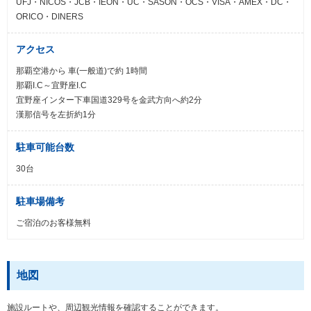
UFJ・NICOS・JCB・IEON・UC・SASON・OCS・VISA・AMEX・DC・
ORICO・DINERS
アクセス
那覇空港から 車(一般道)で約 1時間
那覇I.C～宜野座I.C
宜野座インター下車国道329号を金武方向へ約2分
漢那信号を左折約1分
駐車可能台数
30台
駐車場備考
ご宿泊のお客様無料
地図
施設ルートや、周辺観光情報を確認することができます。