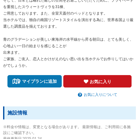
そして、日常とは離れた癒しの空間をお過ごしいただくために、プライベート
を重視したスウィートヴィラを31棟、
ご用意しております。また、全室天蓋付のベッドとなります。
当ホテルでは、独自の南国リゾートスタイルを演出する為に、世界各国より厳
選した調度品を揃えております。
青のグラデーションが美しい東海岸の水平線から昇る朝日は、とても美しく、
心地よい一日の始まりを感じることが
出来ます。
ご家族、ご友人、恋人とかけがえのない思い出を当ホテルでお作りしてはいか
がでしょうか。
マイプランに追加
お気に入り
お気に入りについて
施設情報
※料金や情報は、変更となる場合があります。 最新情報は、ご利用前に各施
設にご確認下さい。
最終更新日:2025.01.24