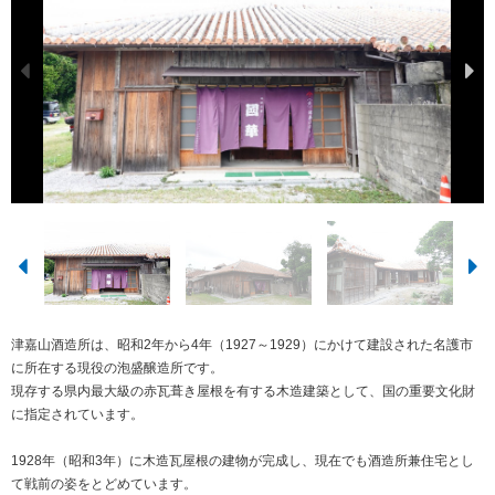
津嘉山酒造所は、昭和2年から4年（1927～1929）にかけて建設された名護市
に所在する現役の泡盛醸造所です。
現存する県内最大級の赤瓦葺き屋根を有する木造建築として、国の重要文化財
に指定されています。
1928年（昭和3年）に木造瓦屋根の建物が完成し、現在でも酒造所兼住宅とし
て戦前の姿をとどめています。