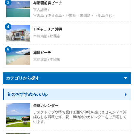
3
与那覇前浜ビーチ
宮古諸島
宮古島（伊良部島・池間島・来間島・下地島含む）
4
T ギャラリア 沖縄
本島南部
那覇市
5
瀬底ビーチ
本島北部
本部町
カテゴリから探す
旬のおすすめPick Up
壁紙カレンダー
デスクトップや待ち受け画面で沖縄を感じませんか？？沖
縄らしさ満載な海、花、風物詩のカレンダーをご用意して
います。