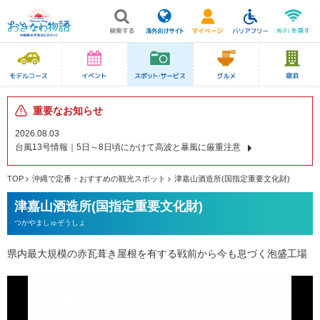
重要なお知らせ
2026.08.03
台風13号情報｜5日～8日頃にかけて高波と暴風に厳重注意
TOP
沖縄で定番・おすすめの観光スポット
津嘉山酒造所(国指定重要文化財)
津嘉山酒造所(国指定重要文化財)
つかやましゅぞうしょ
県内最大規模の赤瓦葺き屋根を有する戦前から今も息づく泡盛工場