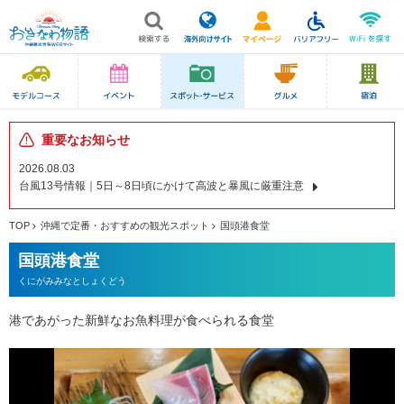
重要なお知らせ
2026.08.03
台風13号情報｜5日～8日頃にかけて高波と暴風に厳重注意
TOP
沖縄で定番・おすすめの観光スポット
国頭港食堂
国頭港食堂
くにがみみなとしょくどう
港であがった新鮮なお魚料理が食べられる食堂