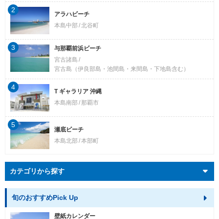
2
アラハビーチ
本島中部
北谷町
3
与那覇前浜ビーチ
宮古諸島
宮古島（伊良部島・池間島・来間島・下地島含む）
4
T ギャラリア 沖縄
本島南部
那覇市
5
瀬底ビーチ
本島北部
本部町
カテゴリから探す
旬のおすすめPick Up
壁紙カレンダー