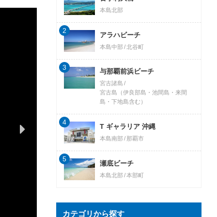
本島北部
2
アラハビーチ
本島中部
北谷町
3
与那覇前浜ビーチ
宮古諸島
宮古島（伊良部島・池間島・来間
島・下地島含む）
4
T ギャラリア 沖縄
本島南部
那覇市
5
瀬底ビーチ
本島北部
本部町
カテゴリから探す