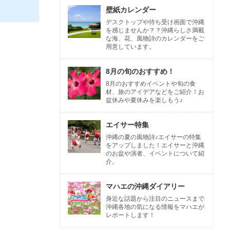
壁紙カレンダー
デスクトップや待ち受け画面で沖縄
を感じませんか？？沖縄らしさ満載
な海、花、風物詩のカレンダーをご
用意しています。
8月の旬のおすすめ！
8月のおすすめイベントや旬の食
材、旅のアイデアなどをご紹介！お
盆休みや夏休みを楽しもう♪
エイサー特集
沖縄の夏の風物詩♪エイサーの特集
をアップしました！エイサーと沖縄
のお盆や演者、イベントについて紹
介。
マハエの沖縄ダイアリー
身近な話題から注目のニュースまで
沖縄各地の気になる情報をマハエが
レポートします！