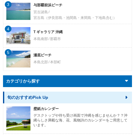
3
与那覇前浜ビーチ
宮古諸島
宮古島（伊良部島・池間島・来間島・下地島含む）
4
T ギャラリア 沖縄
本島南部
那覇市
5
瀬底ビーチ
本島北部
本部町
カテゴリから探す
旬のおすすめPick Up
壁紙カレンダー
デスクトップや待ち受け画面で沖縄を感じませんか？？沖
縄らしさ満載な海、花、風物詩のカレンダーをご用意して
います。