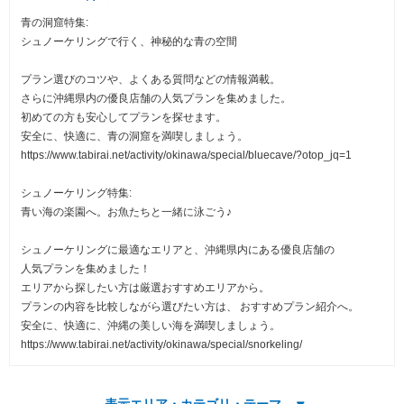
青の洞窟特集:
シュノーケリングで行く、神秘的な青の空間
プラン選びのコツや、よくある質問などの情報満載。
さらに沖縄県内の優良店舗の人気プランを集めました。
初めての方も安心してプランを探せます。
安全に、快適に、青の洞窟を満喫しましょう。
https://www.tabirai.net/activity/okinawa/special/bluecave/?otop_jq=1
シュノーケリング特集:
青い海の楽園へ。お魚たちと一緒に泳ごう♪
シュノーケリングに最適なエリアと、沖縄県内にある優良店舗の
人気プランを集めました！
エリアから探したい方は厳選おすすめエリアから。
プランの内容を比較しながら選びたい方は、 おすすめプラン紹介へ。
安全に、快適に、沖縄の美しい海を満喫しましょう。
https://www.tabirai.net/activity/okinawa/special/snorkeling/
表示エリア・カテゴリ・テーマ