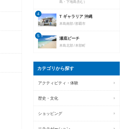
島・下地島含む）
4
T ギャラリア 沖縄
本島南部
那覇市
5
瀬底ビーチ
本島北部
本部町
カテゴリから探す
アクティビティ・体験
歴史・文化
ショッピング
リラクゼーション