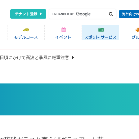
テナント登録
海外向けW
8日頃にかけて高波と暴風に厳重注意