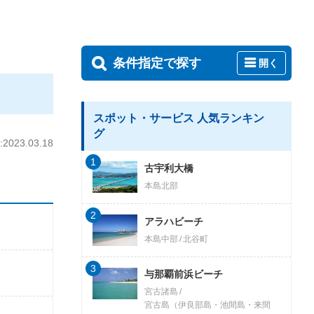
条件指定で探す
開く
スポット・サービス 人気ランキン
グ
023.03.18
1
古宇利大橋
本島北部
2
アラハビーチ
本島中部
北谷町
3
与那覇前浜ビーチ
宮古諸島
宮古島（伊良部島・池間島・来間